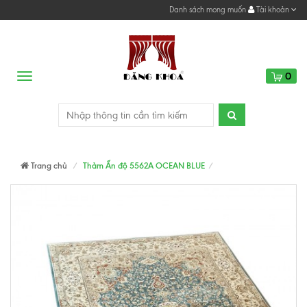
Danh sách mong muốn
Tài khoản
0
Menu
Trang chủ
Thảm Ấn độ 5562A OCEAN BLUE