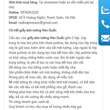
Hình thức mua hàng
: Tại showroom hoặc tư vấn miễn phí tại
nhà
Hotline
: 0974062220
VPGD
: Số 9 Hoàng Ngân, Thanh Xuân, Hà Nội
Email
: noithatpharaon@gmail.com
Chi tiết giấy dán tường Hàn Quốc:
giấy dán tường Hàn Quốc
Cấu tạo của
gồm
2 lớp. Lớp
trong là loại bìa pha trộn nhựa polime, tác dụng của lớp trong
AutoAds
này là giữ keo, bám dính vào bề mặt tường. Lớp ngoài là lớp
nhựa polime có tác dụng tạo họa tiết hoa văn, lớp polime dày,
có khả năng chống thấm nước cao, ẩm từ bên ngoài vào
trong tường, là yếu tố tạo ra các họa tiết hoa văn nổi.
Dễ dàng lau rửa bằng nước hoặc chất tẩy nhẹ.
Sản phẩm thân thiện với môi trường, không chất độc hại.
Phong phú về màu sắc, đa dạng về mẫu mã.
Bề mặt tường thi công phải nhẵn (trát bột mastic), có thể dán
lên các vật liệu có bề mặt phẳng như gỗ, thạch cao
Không phai bạc màu khi có ánh sáng mặt trời chiếu vào trực
tiếp, kể cả với cường độ chiếu sáng mạnh.
Thi công nhanh gọn, sạch sẽ.
Quý khách có nhu cầu mua số lượng nhiều hãy gọi