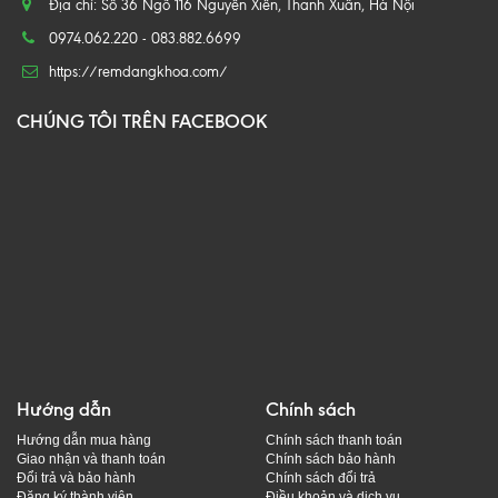
Địa chỉ: Số 36 Ngõ 116 Nguyễn Xiển, Thanh Xuân, Hà Nội
0974.062.220 - 083.882.6699
https://remdangkhoa.com/
CHÚNG TÔI TRÊN FACEBOOK
Hướng dẫn
Chính sách
Hướng dẫn mua hàng
Chính sách thanh toán
Giao nhận và thanh toán
Chính sách bảo hành
Đổi trả và bảo hành
Chính sách đổi trả
Đăng ký thành viên
Điều khoản và dịch vụ