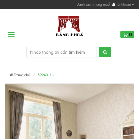
Danh sách mong muốn
Tài khoản
0
Menu
Trang chủ
59243_1