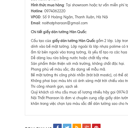
Hình thức mua hàng
: Tại showroom hoặc tư vấn miễn phí t
Hotline
: 0974062220
VPGD
: Số 9 Hoàng Ngân, Thanh Xuân, Hà Nội
Email
: noithatpharaon@gmail.com
Chi tiết giấy dán tường Hàn Quốc:
giấy dán tường Hàn Quốc
Cấu tạo của
gồm
2 lớp. Lớp tro
dính vào bề mặt tường. Lớp ngoài là lớp nhựa polime có t
ẩm từ bên ngoài vào trong tường, là yếu tố tạo ra các họa t
Dễ dàng lau rửa bằng nước hoặc chất tẩy nhẹ.
Sản phẩm thân thiện với môi trường, không chất độc hại.
Phong phú về màu sắc, đa dạng về mẫu mã.
Bề mặt tường thi công phải nhẵn (trát bột mastic), có thể 
Không phai bạc màu khi có ánh sáng mặt trời chiếu vào tr
Thi công nhanh gọn, sạch sẽ.
Quý khách có nhu cầu mua số lượng nhiều hãy gọi 0974.06
Nội Thất Pharaon là đơn vị chuyên cung cấp giấy dán tư
khăn trong việc chọn lựa màu sắc để dán tường sao cho hợ