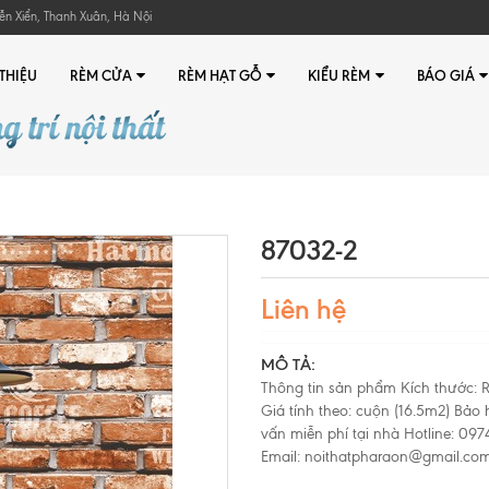
ễn Xiển, Thanh Xuân, Hà Nội
 THIỆU
RÈM CỬA
RÈM HẠT GỖ
KIỂU RÈM
BÁO GIÁ
87032-2
Liên hệ
MÔ TẢ:
Thông tin sản phẩm Kích thước: 
Giá tính theo: cuộn (16.5m2) Bả
vấn miễn phí tại nhà Hotline: 0
Email: noithatpharaon@gmail.com 