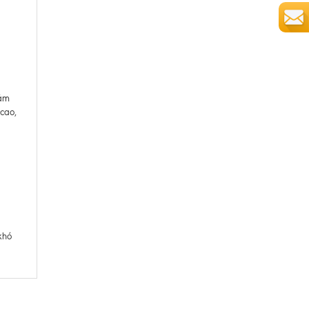
bám
cao,
khó