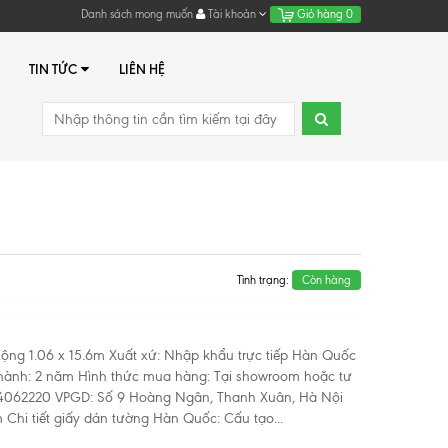
Danh sách mong muốn
Tài khoản
Giỏ hàng
0
TIN TỨC
LIÊN HỆ
Tình trạng:
Còn hàng
Rộng 1.06 x 15.6m Xuất xứ: Nhập khẩu trực tiếp Hàn Quốc
o hành: 2 năm Hình thức mua hàng: Tại showroom hoặc tư
974062220 VPGD: Số 9 Hoàng Ngân, Thanh Xuân, Hà Nội
Chi tiết giấy dán tường Hàn Quốc: Cấu tạo...