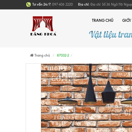
Tư vấn 24/7:
097 406 2220
Địa chỉ:
Địa chỉ: Số 36 Ngõ 116 Nguy
TRANG CHỦ
GIỚI
Trang chủ
87032-2