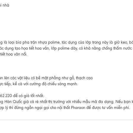
ại nhà
ng là loại bìa pha trộn nhựa polime, tác dụng của lớp trong này là giữ keo, 
ác dụng tạo họa tiết hoa văn, lớp polime dày, có khả năng chống thấm nước 
iết hoa văn nổi.
dán lên các vật liệu có bề mặt phẳng như gỗ, thạch cao
ực tiếp, kể cả với cường độ chiếu sáng mạnh.
2.220 để có giá tốt nhất.
ờng Hàn Quốc giá cả rẻ nhất thị trường với nhiều mẫu mã đa dạng. Nếu bạn 
p lý thì đừng ngần ngại gọi cho nội thất Pharaon để được tư vấn miễn phí.