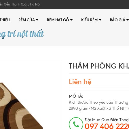
ễn Xiển, Thanh Xuân, Hà Nội
 THIỆU
RÈM CỬA
RÈM HẠT GỖ
KIỂU RÈM
BÁO GIÁ
THẢM PHÒNG KHÁ
Liên hệ
MÔ TẢ:
Kích thước Theo yêu cầu Thương h
2890 gram/M2 Xuất xứ Thổ Nhĩ 
Đặt Mua Qua Điện Thoại
097 406 222