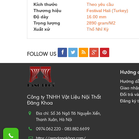
Kích thước
Theo yêu cầu
Thương hiệu
Festival Hali (Turkey)
Độ dày
16.00 mm
Trọng lượng
2890 gram/M2
Xuất xứ
Thổ Nhĩ Kỳ
FOLLOW US
Hướng 
Hướng d
Giao nhận
Đổi trả va
Công ty TNHH Vật Liệu Nội Thất
Đăng ký t
Đăng Khoa
Địa chỉ: Số 36 Ngõ 116 Nguyễn Xiển,
Thanh Xuân, Hà Nội
0974.062.220 - 083.882.6699
https://remdangkhoa.com/