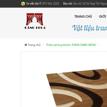
Tư vấn 24/7:
097 406 2220
Địa chỉ:
Địa chỉ: Số 36 Ngõ 116 Nguy
TRANG CHỦ
GIỚI
Trang chủ
Thảm phòng khách 9581A DARK BEIGE