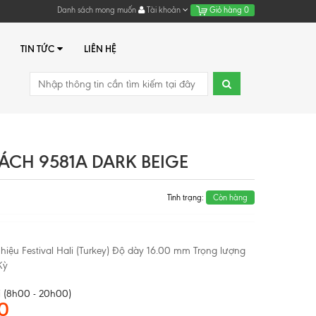
Danh sách mong muốn
Tài khoản
Giỏ hàng
0
TIN TỨC
LIÊN HỆ
CH 9581A DARK BEIGE
Tình trạng:
Còn hàng
iệu Festival Hali (Turkey) Độ dày 16.00 mm Trọng lượng
Kỳ
 (8h00 - 20h00)
0