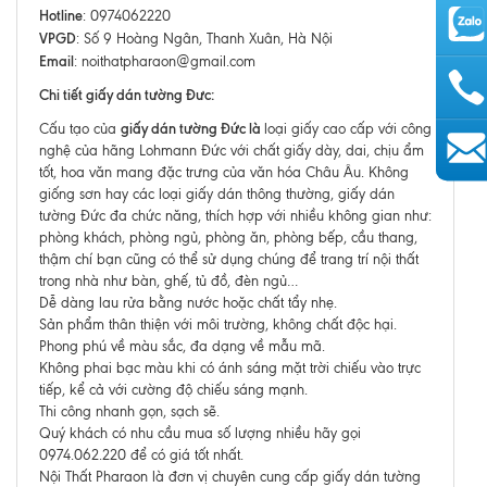
Hotline
: 0974062220
VPGD
: Số 9 Hoàng Ngân, Thanh Xuân, Hà Nội
Email
: noithatpharaon@gmail.com
Chi tiết giấy dán tường Đưc:
giấy dán tường Đức là
Cấu tạo của
loại giấy cao cấp với công
nghệ của hãng Lohmann Đức với chất giấy dày, dai, chịu ẩm
tốt, hoa văn mang đặc trưng của văn hóa Châu Âu. Không
AutoAds
giống sơn hay các loại giấy dán thông thường, giấy dán
tường Đức đa chức năng, thích hợp với nhiều không gian như:
phòng khách, phòng ngủ, phòng ăn, phòng bếp, cầu thang,
thậm chí bạn cũng có thể sử dụng chúng để trang trí nội thất
trong nhà như bàn, ghế, tủ đồ, đèn ngủ…
Dễ dàng lau rửa bằng nước hoặc chất tẩy nhẹ.
Sản phẩm thân thiện với môi trường, không chất độc hại.
Phong phú về màu sắc, đa dạng về mẫu mã.
Không phai bạc màu khi có ánh sáng mặt trời chiếu vào trực
tiếp, kể cả với cường độ chiếu sáng mạnh.
Thi công nhanh gọn, sạch sẽ.
Quý khách có nhu cầu mua số lượng nhiều hãy gọi
0974.062.220 để có giá tốt nhất.
Nội Thất Pharaon là đơn vị chuyên cung cấp giấy dán tường