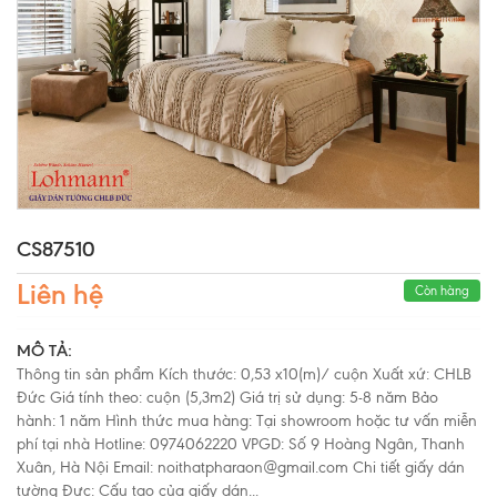
CS87510
Liên hệ
Còn hàng
MÔ TẢ:
Thông tin sản phẩm Kích thước: 0,53 x10(m)/ cuộn Xuất xứ: CHLB
Đức Giá tính theo: cuộn (5,3m2) Giá trị sử dụng: 5-8 năm Bảo
hành: 1 năm Hình thức mua hàng: Tại showroom hoặc tư vấn miễn
phí tại nhà Hotline: 0974062220 VPGD: Số 9 Hoàng Ngân, Thanh
Xuân, Hà Nội Email: noithatpharaon@gmail.com Chi tiết giấy dán
tường Đưc: Cấu tạo của giấy dán...