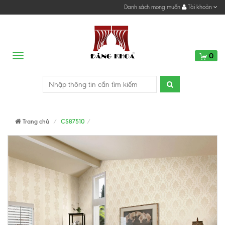
Danh sách mong muốn
Tài khoản
0
Menu
Trang chủ
CS87510