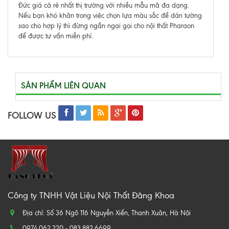
Đức giá cả rẻ nhất thị trường với nhiều mẫu mã đa dạng.
Nếu bạn khó khăn trong việc chọn lựa màu sắc để dán tường
sao cho hợp lý thì đừng ngần ngại gọi cho nội thất Pharaon
để được tư vấn miễn phí.
SẢN PHẨM LIÊN QUAN
FOLLOW US
Công ty TNHH Vật Liệu Nội Thất Đăng Khoa
Địa chỉ: Số 36 Ngõ 116 Nguyễn Xiển, Thanh Xuân, Hà Nội
0974.062.220 - 083.882.6699