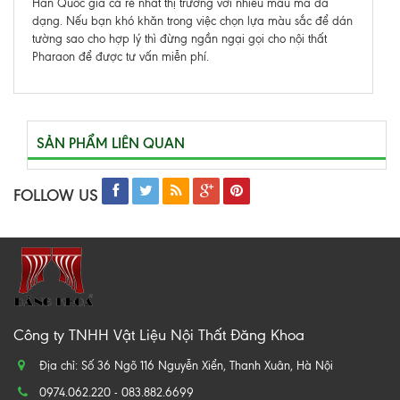
Hàn Quốc giá cả rẻ nhất thị trường với nhiều mẫu mã đa
dạng. Nếu bạn khó khăn trong việc chọn lựa màu sắc để dán
tường sao cho hợp lý thì đừng ngần ngại gọi cho nội thất
Pharaon để được tư vấn miễn phí.
SẢN PHẨM LIÊN QUAN
FOLLOW US
Công ty TNHH Vật Liệu Nội Thất Đăng Khoa
Địa chỉ: Số 36 Ngõ 116 Nguyễn Xiển, Thanh Xuân, Hà Nội
0974.062.220 - 083.882.6699