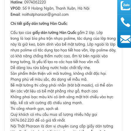
Hotline
: 0974062220
VPGD
: Số 9 Hoàng Ngân, Thanh Xuân, Hà Nội
Email
: noithatpharaon@gmail.com
Chi tiết giấy dán tường Hàn Quốc:
giấy dán tường Hàn Quốc
Cấu tạo của
gồm
2 lớp. Lớp
trong là loại bìa pha trộn nhựa polime, tác dụng của lớp trong
này là giữ keo, bám dính vào bề mặt tường. Lớp ngoài là lớp
AutoAds
nhựa polime có tác dụng tạo họa tiết hoa văn, lớp polime dày,
có khả năng chống thấm nước cao, ẩm từ bên ngoài vào
trong tường, là yếu tố tạo ra các họa tiết hoa văn nổi.
Dễ dàng lau rửa bằng nước hoặc chất tẩy nhẹ.
Sản phẩm thân thiện với môi trường, không chất độc hại.
Phong phú về màu sắc, đa dạng về mẫu mã.
Bề mặt tường thi công phải nhẵn (trát bột mastic), có thể dán
lên các vật liệu có bề mặt phẳng như gỗ, thạch cao
Không phai bạc màu khi có ánh sáng mặt trời chiếu vào trực
tiếp, kể cả với cường độ chiếu sáng mạnh.
Thi công nhanh gọn, sạch sẽ.
Quý khách có nhu cầu mua số lượng nhiều hãy gọi
0974.062.220 để có giá tốt nhất.
Nội Thất Pharaon là đơn vị chuyên cung cấp giấy dán tường