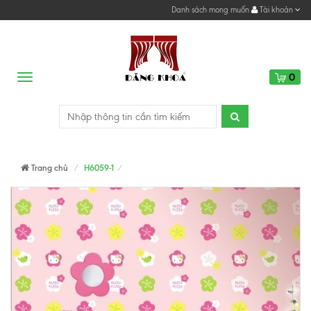
Danh sách mong muốn
Tài khoản
0
Menu
Trang chủ
H6059-1