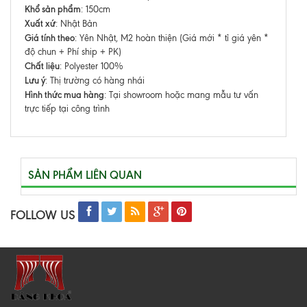
Khổ sản phẩm
: 150cm
Xuất xứ
: Nhật Bản
Giá tính theo
: Yên Nhật, M2 hoàn thiện (Giá mới * tỉ giá yên *
độ chun + Phí ship + PK)
Chất liệu
: Polyester 100%
Lưu ý
: Thị trường có hàng nhái
Hình thức mua hàng
: Tại showroom hoặc mang mẫu tư vấn
trực tiếp tại công trình
SẢN PHẨM LIÊN QUAN
FOLLOW US