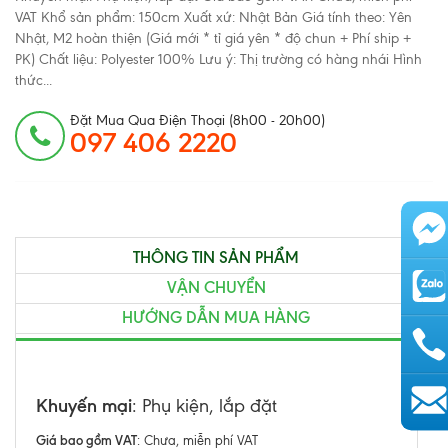
VAT Khổ sản phẩm: 150cm Xuất xứ: Nhật Bản Giá tính theo: Yên
Nhật, M2 hoàn thiện (Giá mới * tỉ giá yên * độ chun + Phí ship +
PK) Chất liệu: Polyester 100% Lưu ý: Thị trường có hàng nhái Hình
thức...
Đặt Mua Qua Điện Thoại (8h00 - 20h00)
097 406 2220
THÔNG TIN SẢN PHẨM
VẬN CHUYỂN
HƯỚNG DẪN MUA HÀNG
Khuyến mại
: Phụ kiện, lắp đặt
AutoAds
Giá bao gồm VAT
: Chưa, miễn phí VAT