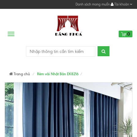
Danh sách mong muốn
Tài khoản
0
Menu
Trang chủ
Rèm vải Nhật Bản EK8216