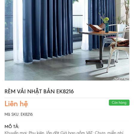
RÈM VẢI NHẬT BẢN EK8216
Liên hệ
Còn hàng
Mã SKU:
EK8216
MÔ TẢ:
Khuyến mại: Phụ kiện, lắp đặt Giá bao gồm VAT: Chưa, miễn phí