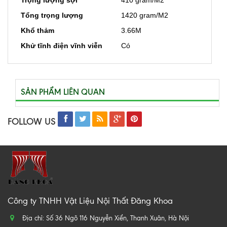
Trọng lượng sợi
410 gram/M2
Tổng trọng lượng
1420 gram/M2
Khổ thảm
3.66M
Khử tĩnh điện vĩnh viễn
Có
SẢN PHẨM LIÊN QUAN
FOLLOW US
Công ty TNHH Vật Liệu Nội Thất Đăng Khoa
Địa chỉ: Số 36 Ngõ 116 Nguyễn Xiển, Thanh Xuân, Hà Nội