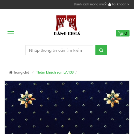
Danh sách mong muốn
Tài khoản
0
Menu
Trang chủ
Thảm khách sạn LA 103