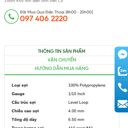
3.66M Khử tĩnh điện vĩnh viễn Có
Đặt Mua Qua Điện Thoại (8h00 - 20h00)
097 406 2220
THÔNG TIN SẢN PHẨM
VẬN CHUYỂN
HƯỚNG DẪN MUA HÀNG
Loại sợi
100% Polypropylene
Gauge
1/10 Inch
Cấu trúc sợi
Level Loop
AutoAds
Chiều cao sợi
4.00 mm
Tổng độ dày
6.50 mm