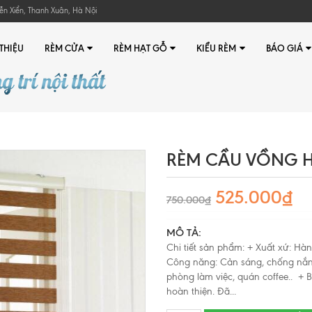
ễn Xiển, Thanh Xuân, Hà Nội
 THIỆU
RÈM CỬA
RÈM HẠT GỖ
KIỂU RÈM
BÁO GIÁ
RÈM CẦU VỒNG 
525.000₫
750.000₫
MÔ TẢ:
Chi tiết sản phẩm: + Xuất xứ: Hàn
Công năng: Cản sáng, chống nắn
phòng làm việc, quán coffee.. + B
hoàn thiện. Đã...