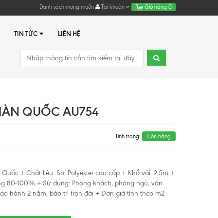
Danh sách mong muốn
Tài khoản
Giỏ hàng
0
TIN TỨC
LIÊN HỆ
HÀN QUỐC AU754
Tình trạng:
Còn hàng
 Quốc + Chất liệu: Sợi Polyester cao cấp + Khổ vải: 2,5m +
g 80-100% + Sử dụng: Phòng khách, phòng ngủ, văn
ảo hành 2 năm, bảo trì trọn đời + Đơn giá tính theo m2