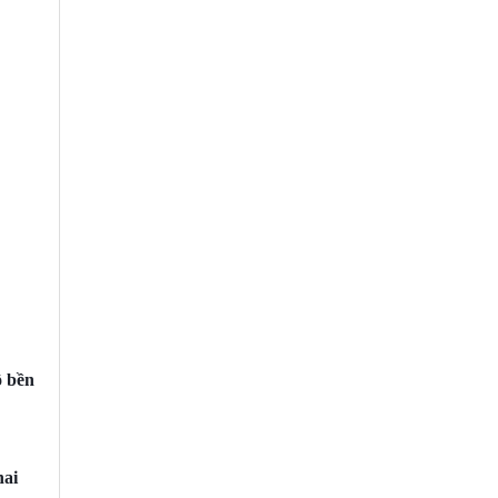
ộ bền
hai