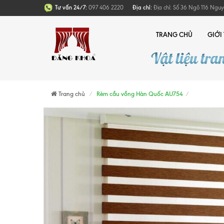
Tư vấn 24/7:
097 406 2220
Địa chỉ:
Địa chỉ: Số 36 Ngõ 116 Nguy
TRANG CHỦ
GIỚI
Trang chủ
Rèm cầu vồng Hàn Quốc AU754