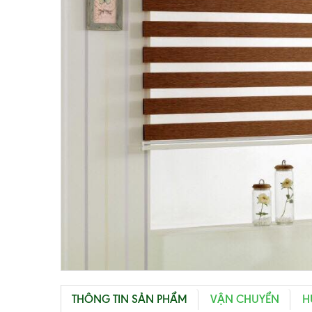
THÔNG TIN SẢN PHẨM
VẬN CHUYỂN
H