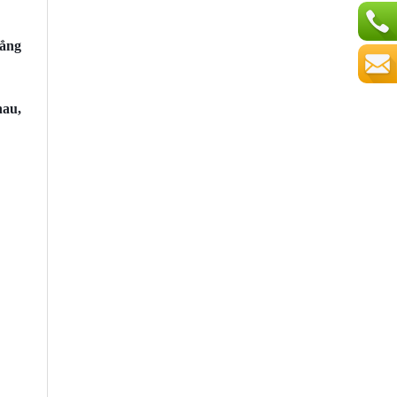
hẳng
hau,