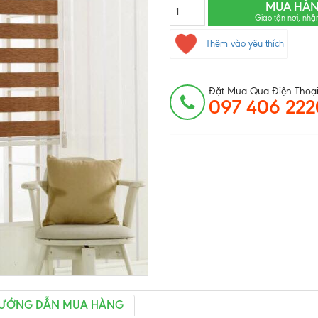
MUA HÀ
Giao tận nơi, nhậ
Thêm vào yêu thích
Đặt Mua Qua Điện Thoại
097 406 222
ƯỚNG DẪN MUA HÀNG