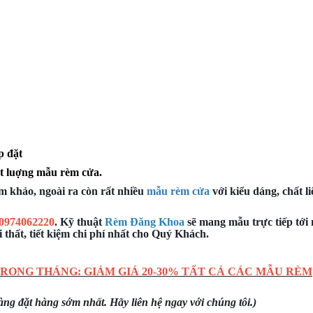
p đặt
t luợng mẫu rèm cửa.
m khảo, ngoài ra còn rất nhiều
mẫu rèm cửa
với kiểu dáng, chất li
0974062220
. Kỹ thuật
Rèm Đăng Khoa
sẽ mang mẫu trực tiếp tới
 thất, tiết kiệm chi phí nhất cho Quý Khách.
RONG THÁNG: GIẢM GIÁ 20-30% TẤT CẢ CÁC MẪU RÈM
g đặt hàng sớm nhất. Hãy liên hệ ngay với chúng tôi.)