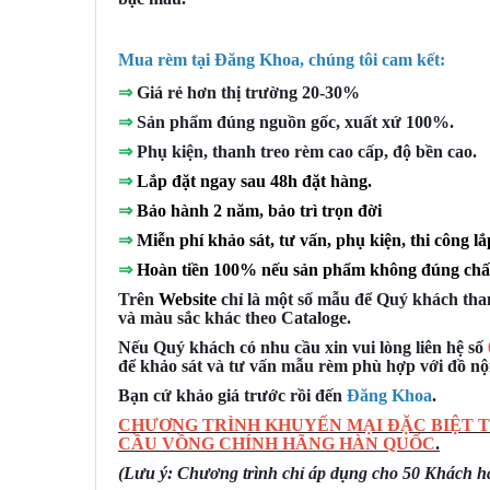
Mua rèm tại Đăng Khoa, chúng tôi cam kết:
⇒
Giá rẻ hơn thị trường 20-30%
⇒
Sản phẩm đúng nguồn gốc, xuất xứ 100%.
⇒
Phụ kiện, thanh treo rèm cao cấp, độ bền cao.
⇒
Lắp đặt ngay sau 48h đặt hàng.
⇒
Bảo hành 2 năm, bảo trì trọn đời
⇒
Miễn phí khảo sát, tư vấn, phụ kiện, thi công lắ
⇒
Hoàn tiền 100% nếu sản phẩm không đúng chấ
Trên
Website
chỉ là một số mẫu để Quý khách tha
và màu sắc khác theo Cataloge.
Nếu Quý khách có nhu cầu xin vui lòng liên hệ số
để khảo sát và tư vấn mẫu rèm phù hợp với đồ nội
Bạn cứ khảo giá trước rồi đến
Đăng Khoa
.
CHƯƠNG TRÌNH KHUYẾN MẠI ĐẶC BIỆT T
CẦU VỒNG CHÍNH HÃNG HÀN QUỐC
.
(Lưu ý: Chương trình chỉ áp dụng cho 50 Khách hàn