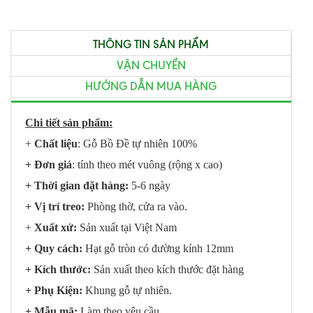
THÔNG TIN SẢN PHẨM
VẬN CHUYỂN
HƯỚNG DẪN MUA HÀNG
Chi tiết sản phẩm:
+
Chất liệu
: Gỗ Bồ Đề tự nhiên 100%
+ Đơn giá
: tính theo mét vuông (rộng x cao)
+ Thời gian đặt hàng:
5-6 ngày
+ Vị trí treo:
Phòng thờ, cửa ra vào.
+
Xuất xứ:
Sản xuất tại Việt Nam
+ Quy cách:
Hạt gỗ tròn có đường kính 12mm
+ Kích thước:
Sản xuất theo kích thước đặt hàng
+ Phụ Kiện:
Khung gỗ tự nhiên.
+ Mẫu mã:
Làm theo yêu cầu
.