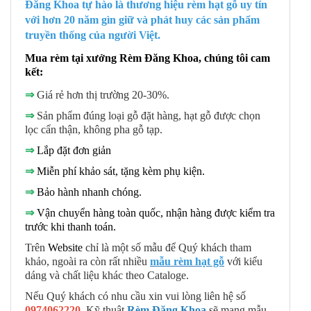
Đăng Khoa tự hào là thương hiệu rèm hạt gỗ uy tín
với hơn 20 năm gìn giữ và phát huy các sản phẩm
truyền thống của người Việt.
Mua rèm tại xưởng Rèm Đăng Khoa, chúng tôi cam
kết:
⇒
Giá rẻ hơn thị trường 20-30%.
⇒
Sản phẩm đúng loại gỗ đặt hàng, hạt gỗ được chọn
lọc cẩn thận, không pha gỗ tạp.
⇒
Lắp đặt đơn giản
⇒
Miễn phí khảo sát, tặng kèm phụ kiện.
⇒
Bảo hành nhanh chóng.
⇒
Vận chuyển hàng toàn quốc, nhận hàng được kiểm tra
trước khi thanh toán.
Trên
Website
chỉ là một số mẫu để Quý khách tham
khảo, ngoài ra còn rất nhiều
mẫu rè
m hạt gỗ
với kiểu
dáng và chất liệu khác theo Cataloge.
Nếu Quý khách có nhu cầu xin vui lòng liên hệ số
0974062220
. Kỹ thuật
Rèm Đăng Khoa
sẽ mang mẫu