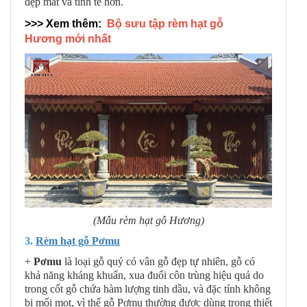
đẹp mắt và tinh tế hơn.
>>> Xem thêm:
Bộ sưu tập rèm hạt gỗ
Hương mới nhất
(Mẫu rèm hạt gỗ Hương)
3.
Rèm hạt gỗ Pơmu
+
Pơmu
là loại gỗ quý có vân gỗ đẹp tự nhiên, gỗ có
khả năng kháng khuẩn, xua đuổi côn trùng hiệu quả do
trong cốt gỗ chứa hàm lượng tinh dầu, và đặc tính không
bị mối mọt, vì thế gỗ Pơmu thường được dùng trong thiết