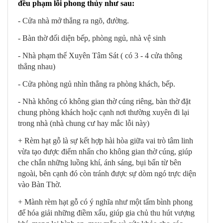
đều phạm lỗi phong thủy như sau:
- Cửa nhà mở thẳng ra ngõ, đường.
- Bàn thờ đối diện bếp, phòng ngủ, nhà vệ sinh
- Nhà phạm thế Xuyên Tâm Sát ( có 3 - 4 cửa thông
thẳng nhau)
- Cửa phòng ngủ nhìn thẳng ra phòng khách, bếp.
- Nhà không có không gian thờ cúng riêng, bàn thờ đặt
chung phòng khách hoặc cạnh nơi thường xuyên đi lại
trong nhà (nhà chung cư hay mắc lỗi này)
+ Rèm hạt gỗ là sự kết hợp hài hòa giữa vai trò tâm linh
vừa tạo được điểm nhấn cho không gian thờ cúng, giúp
che chắn những luồng khí, ánh sáng, bụi bẩn từ bên
ngoài, bên cạnh đó còn tránh được sự dòm ngó trực diện
vào Bàn Thờ.
+ Mành rèm hạt gỗ có ý nghĩa như một tấm bình phong
để hóa giải những điềm xấu,
giúp gia chủ thu hút vượng