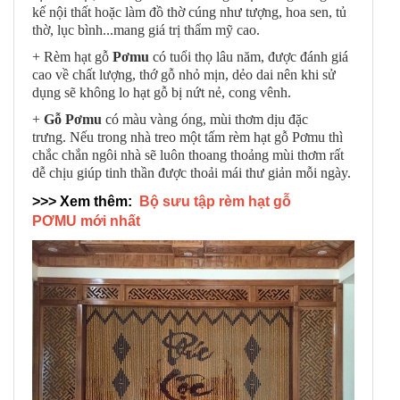
kế nội thất hoặc làm đồ thờ cúng như tượng, hoa sen, tủ
thờ, lục bình...mang giá trị thẩm mỹ cao.
+ Rèm hạt gỗ
Pơmu
có tuổi thọ lâu năm, được đánh giá
cao về chất lượng, thớ gỗ nhỏ mịn, dẻo dai nên khi sử
dụng sẽ không lo hạt gỗ bị nứt nẻ, cong vênh.
+
Gỗ Pơmu
có màu vàng óng, mùi thơm dịu đặc
trưng. Nếu trong nhà treo một tấm rèm hạt gỗ Pơmu thì
chắc chắn ngôi nhà sẽ luôn thoang thoảng mùi thơm rất
dễ chịu giúp tinh thần được thoải mái thư giản mỗi ngày.
>>> Xem thêm:
Bộ sưu tập rèm hạt gỗ
PƠMU mới nhất