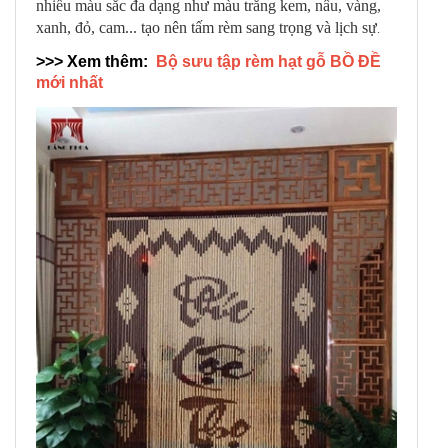
nhiều màu sắc đa dạng như màu trắng kem, nâu, vàng,
xanh, đỏ, cam... tạo nên tấm rèm sang trọng và lịch sự
.
>>> Xem thêm:
Bộ sưu tập rèm hạt gỗ BỒ ĐỀ
mới nhất