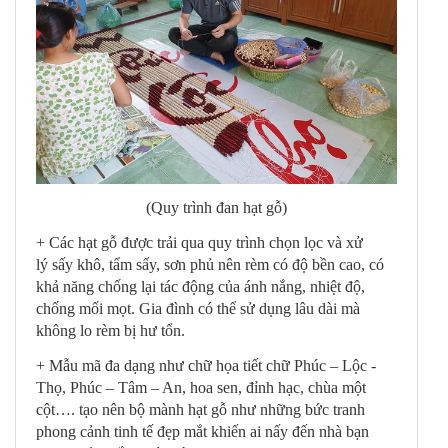
(Quy trình đan hạt gỗ)
+ Các hạt gỗ được trải qua quy trình chọn lọc và xử
lý sấy khô, tẩm sấy, sơn phủ nên rèm có độ bền cao, có
khả năng chống lại tác động của ánh nắng, nhiệt độ,
chống mối mọt. Gia đình có thể sử dụng lâu dài mà
không lo rèm bị hư tổn.
+ Mẫu mã đa dạng như chữ họa tiết chữ Phúc – Lộc -
Thọ, Phúc – Tâm – An, hoa sen, đỉnh hạc, chùa một
cột…. tạo nên bộ mành hạt gỗ như những bức tranh
phong cảnh tinh tế đẹp mắt khiến ai nấy đến nhà bạn