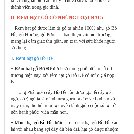
khí, mang lại bình an, may mắn và sức khỏe cho các
thành viên trong gia đình.
II. RÈM HẠT GỖ CÓ NHỮNG LOẠI NÀO?
+ Rèm hạt gỗ được làm từ gỗ tự nhiên 100% như gỗ Bồ
Đề, gỗ Hương, gỗ Pơmu... thân thiện với môi trường,
mang lại cảm giác thư giãn, an toàn với sức khỏe người
sử dụng.
1.
Rèm hạt gỗ Bồ Đề
+
Rèm hạt gỗ Bồ Đề
được sử dụng phổ biến nhất thị
trường hiện nay, bởi rèm hạt gỗ Bồ Đề có mức giá hợp
lý.
+ Trong Phật giáo cây
Bồ Đề
còn được gọi là cây giác
ngộ, có ý nghĩa tâm linh tượng trưng cho sự bình an và
may mắn, thu hút những duyên lành giúp cuộc sống trở
nên hạnh phúc, viên mãn hơn.
+
Mành hạt gỗ Bồ Đề
được làm từ các hạt gỗ Bồ Đề xâu
lại với nhau bằng sợi dây dù bền dai, hạt gỗ được nhuộm