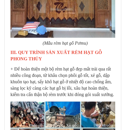
(Mẫu rèm hạt gỗ Pơmu)
III. QUY TRÌNH SẢN XUẤT RÈM HẠT GỖ
PHONG THỦY
+ Để hoàn thiện một bộ rèm hạt gỗ đẹp mắt trải qua rất
nhiều công đoạn, từ khâu chọn phôi gỗ tốt, xẻ gỗ, dập
khuôn tạo hạt, sấy khô hạt gỗ ở nhiệt độ cao chống ẩm,
sàng lọc kỹ càng các hạt gỗ bị lỗi, xâu hạt hoàn thiện,
kiểm tra cẩn thận bộ rèm trước khi đóng gói xuất xưởng.