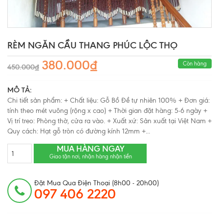
RÈM NGĂN CẦU THANG PHÚC LỘC THỌ
380.000₫
Còn hàng
450.000₫
MÔ TẢ:
Chi tiết sản phẩm: + Chất liệu: Gỗ Bồ Đề tự nhiên 100% + Đơn giá:
tính theo mét vuông (rộng x cao) + Thời gian đặt hàng: 5-6 ngày +
Vị trí treo: Phòng thờ, cửa ra vào. + Xuất xứ: Sản xuất tại Việt Nam +
Quy cách: Hạt gỗ tròn có đường kính 12mm +...
MUA HÀNG NGAY
Giao tận nơi, nhận hàng nhận tiền
Đặt Mua Qua Điện Thoại (8h00 - 20h00)
097 406 2220