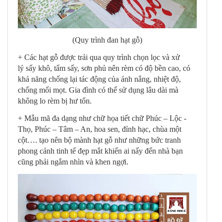
(Quy trình đan hạt gỗ)
+ Các hạt gỗ được trải qua quy trình chọn lọc và xử
lý sấy khô, tẩm sấy, sơn phủ nên rèm có độ bền cao, có
khả năng chống lại tác động của ánh nắng, nhiệt độ,
chống mối mọt. Gia đình có thể sử dụng lâu dài mà
không lo rèm bị hư tổn.
+ Mẫu mã đa dạng như chữ họa tiết chữ Phúc – Lộc -
Thọ, Phúc – Tâm – An, hoa sen, đỉnh hạc, chùa một
cột…. tạo nên bộ mành hạt gỗ như những bức tranh
phong cảnh tinh tế đẹp mắt khiến ai nấy đến nhà bạn
cũng phải ngắm nhìn và khen ngợi.