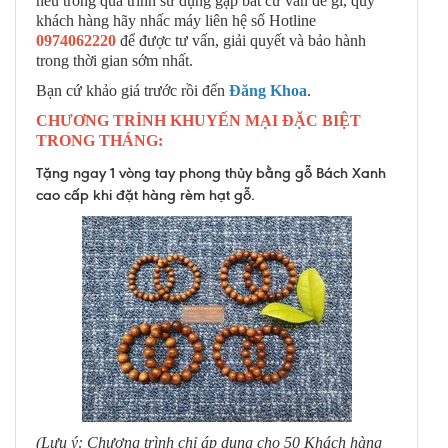
nếu trong quá trình sử dụng gặp bất cứ vấn đề gì, quý
khách hàng hãy nhấc máy liên hệ số Hotline
0974062220
để được tư vấn, giải quyết và bảo hành
trong thời gian sớm nhất.
Bạn cứ khảo giá trước rồi đến
Đăng Khoa
.
CHƯƠNG TRÌNH KHUYẾN MẠI ĐẶC BIỆT
TRONG THÁNG:
Tặng ngay 1 vòng tay phong thủy bằng gỗ Bách Xanh
cao cấp khi đặt hàng rèm hạt gỗ.
(Lưu ý: Chương trình chỉ áp dụng cho 50 Khách hàng