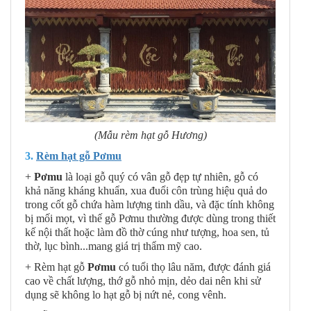
(Mẫu rèm hạt gỗ Hương)
3.
Rèm hạt gỗ Pơmu
+
Pơmu
là loại gỗ quý có vân gỗ đẹp tự nhiên, gỗ có
khả năng kháng khuẩn, xua đuổi côn trùng hiệu quả do
trong cốt gỗ chứa hàm lượng tinh dầu, và đặc tính không
bị mối mọt, vì thế gỗ Pơmu thường được dùng trong thiết
kế nội thất hoặc làm đồ thờ cúng như tượng, hoa sen, tủ
thờ, lục bình...mang giá trị thẩm mỹ cao.
+ Rèm hạt gỗ
Pơmu
có tuổi thọ lâu năm, được đánh giá
cao về chất lượng, thớ gỗ nhỏ mịn, dẻo dai nên khi sử
dụng sẽ không lo hạt gỗ bị nứt nẻ, cong vênh.