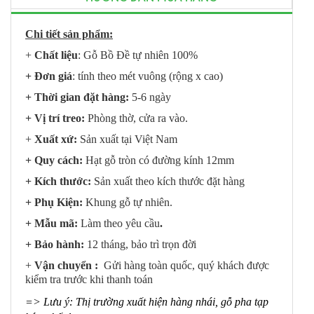
Chi tiết sản phẩm:
+
Chất liệu
: Gỗ Bồ Đề tự nhiên 100%
+ Đơn giá
: tính theo mét vuông (rộng x cao)
+ Thời gian đặt hàng:
5-6 ngày
+ Vị trí treo:
Phòng thờ, cửa ra vào.
+
Xuất xứ:
Sản xuất tại Việt Nam
+ Quy cách:
Hạt gỗ tròn có đường kính 12mm
+ Kích thước:
Sản xuất theo kích thước đặt hàng
+ Phụ Kiện:
Khung gỗ tự nhiên.
+ Mẫu mã:
Làm theo yêu cầu
.
+ Bảo hành:
12 tháng, bảo trì trọn đời
+
Vận chuyển :
Gửi hàng toàn quốc, quý khách được
kiểm tra trước khi thanh toán
=> Lưu ý: Thị trường xuất hiện hàng nhái, gỗ pha tạp