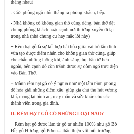
thẳng nhau)
- Cửa phòng ngủ nhìn thẳng ra phòng khách, bếp.
- Nhà không có không gian thờ cúng riêng, bàn thờ đặt
chung phòng khách hoặc cạnh nơi thường xuyên đi lại
trong nhà (nhà chung cư hay mắc lỗi này)
+ Rèm hạt gỗ là sự kết hợp hài hòa giữa vai trò tâm linh
vừa tạo được điểm nhấn cho không gian thờ cúng, giúp
che chắn những luồng khí, ánh sáng, bụi bẩn từ bên
ngoài, bên cạnh đó còn tránh được sự dòm ngó trực diện
vào Bàn Thờ.
+ Mành rèm hạt gỗ có ý nghĩa như một tấm bình phong
để hóa giải những điềm xấu,
giúp gia chủ thu hút vượng
khí, mang lại bình an, may mắn và sức khỏe cho các
thành viên trong gia đình.
II. RÈM HẠT GỖ CÓ NHỮNG LOẠI NÀO?
+ Rèm hạt gỗ được làm từ gỗ tự nhiên 100% như gỗ Bồ
Đề, gỗ Hương, gỗ Pơmu... thân thiện với môi trường,