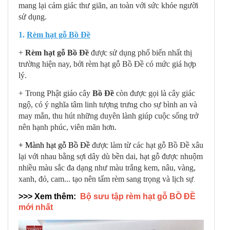
mang lại cảm giác thư giãn, an toàn với sức khỏe người
sử dụng.
1.
Rèm hạt gỗ Bồ Đề
+
Rèm hạt gỗ Bồ Đề
được sử dụng phổ biến nhất thị
trường hiện nay, bởi rèm hạt gỗ Bồ Đề có mức giá hợp
lý.
+ Trong Phật giáo cây
Bồ Đề
còn được gọi là cây giác
ngộ, có ý nghĩa tâm linh tượng trưng cho sự bình an và
may mắn, thu hút những duyên lành giúp cuộc sống trở
nên hạnh phúc, viên mãn hơn.
+
Mành hạt gỗ Bồ Đề
được làm từ các hạt gỗ Bồ Đề xâu
lại với nhau bằng sợi dây dù bền dai, hạt gỗ được nhuộm
nhiều màu sắc đa dạng như màu trắng kem, nâu, vàng,
xanh, đỏ, cam... tạo nên tấm rèm sang trọng và lịch sự
.
>>> Xem thêm:
Bộ sưu tập rèm hạt gỗ BỒ ĐỀ
mới nhất