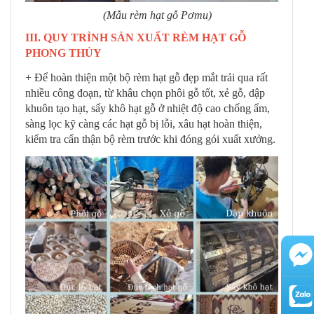
(Mẫu rèm hạt gỗ Pơmu)
III. QUY TRÌNH SẢN XUẤT RÈM HẠT GỖ
PHONG THỦY
+ Để hoàn thiện một bộ rèm hạt gỗ đẹp mắt trải qua rất
nhiều công đoạn, từ khâu chọn phôi gỗ tốt, xẻ gỗ, dập
khuôn tạo hạt, sấy khô hạt gỗ ở nhiệt độ cao chống ẩm,
sàng lọc kỹ càng các hạt gỗ bị lỗi, xâu hạt hoàn thiện,
kiểm tra cẩn thận bộ rèm trước khi đóng gói xuất xưởng.