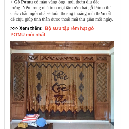
+
Gỗ Pơmu
có màu vàng óng, mùi thơm dịu đặc
trưng. Nếu trong nhà treo một tấm rèm hạt gỗ Pơmu thì
chắc chắn ngôi nhà sẽ luôn thoang thoảng mùi thơm rất
dễ chịu giúp tinh thần được thoải mái thư giản mỗi ngày.
>>> Xem thêm:
Bộ sưu tập rèm hạt gỗ
PƠMU mới nhất