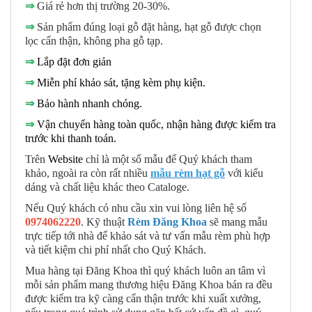
⇒
Giá rẻ hơn thị trường 20-30%.
⇒
Sản phẩm đúng loại gỗ đặt hàng, hạt gỗ được chọn
lọc cẩn thận, không pha gỗ tạp.
⇒
Lắp đặt đơn giản
⇒
Miễn phí khảo sát, tặng kèm phụ kiện.
⇒
Bảo hành nhanh chóng.
⇒
Vận chuyển hàng toàn quốc, nhận hàng được kiểm tra
trước khi thanh toán.
Trên
Website
chỉ là một số mẫu để Quý khách tham
khảo, ngoài ra còn rất nhiều
mẫu rè
m hạt gỗ
với kiểu
dáng và chất liệu khác theo Cataloge.
Nếu Quý khách có nhu cầu xin vui lòng liên hệ số
0974062220
. Kỹ thuật
Rèm Đăng Khoa
sẽ mang mẫu
trực tiếp tới nhà để khảo sát và tư vấn mẫu rèm phù hợp
và tiết kiệm chi phí nhất cho Quý Khách.
Mua hàng tại Đăng Khoa thì quý khách luôn an tâm vì
mỗi sản phẩm mang thương hiệu Đăng Khoa bán ra đều
được kiểm tra kỹ càng cẩn thận trước khi xuất xưởng,