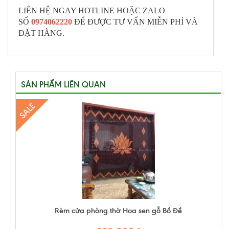
LIÊN HỆ NGAY HOTLINE HOẶC ZALO
SỐ
0974062220
ĐỂ ĐƯỢC TƯ VẤN MIỄN PHÍ VÀ
ĐẶT HÀNG.
SẢN PHẨM LIÊN QUAN
SALE
Rèm cửa phòng thờ Hoa sen gỗ Bồ Đề