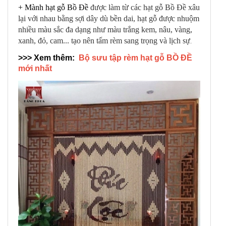
+
Mành hạt gỗ Bồ Đề
được làm từ các hạt gỗ Bồ Đề xâu
lại với nhau bằng sợi dây dù bền dai, hạt gỗ được nhuộm
nhiều màu sắc đa dạng như màu trắng kem, nâu, vàng,
xanh, đỏ, cam... tạo nên tấm rèm sang trọng và lịch sự
.
>>> Xem thêm:
Bộ sưu tập rèm hạt gỗ BỒ ĐỀ
mới nhất