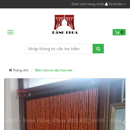
Danh sách mong muốn
Tài khoản
0
Menu
Trang chủ
Rèm cửa ra vào hoa sen