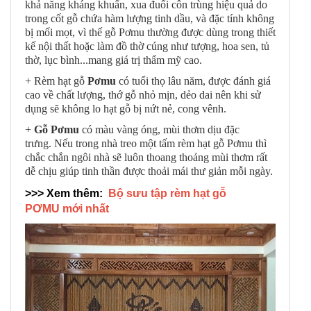
khả năng kháng khuẩn, xua đuổi côn trùng hiệu quả do
trong cốt gỗ chứa hàm lượng tinh dầu, và đặc tính không
bị mối mọt, vì thế gỗ Pơmu thường được dùng trong thiết
kế nội thất hoặc làm đồ thờ cúng như tượng, hoa sen, tủ
thờ, lục bình...mang giá trị thẩm mỹ cao.
+ Rèm hạt gỗ
Pơmu
có tuổi thọ lâu năm, được đánh giá
cao về chất lượng, thớ gỗ nhỏ mịn, dẻo dai nên khi sử
dụng sẽ không lo hạt gỗ bị nứt nẻ, cong vênh.
+
Gỗ Pơmu
có màu vàng óng, mùi thơm dịu đặc
trưng. Nếu trong nhà treo một tấm rèm hạt gỗ Pơmu thì
chắc chắn ngôi nhà sẽ luôn thoang thoảng mùi thơm rất
dễ chịu giúp tinh thần được thoải mái thư giản mỗi ngày.
>>> Xem thêm:
Bộ sưu tập rèm hạt gỗ
PƠMU mới nhất