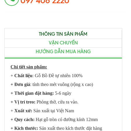
097 406 2220
THÔNG TIN SẢN PHẨM
VẬN CHUYỂN
HƯỚNG DẪN MUA HÀNG
Chi tiết sản phẩm:
+
Chất liệu
: Gỗ Bồ Đề tự nhiên 100%
+ Đơn giá
: tính theo mét vuông (rộng x cao)
+ Thời gian đặt hàng:
5-6 ngày
+ Vị trí treo:
Phòng thờ, cửa ra vào.
+
Xuất xứ:
Sản xuất tại Việt Nam
+ Quy cách:
Hạt gỗ tròn có đường kính 12mm
+ Kích thước:
Sản xuất theo kích thước đặt hàng