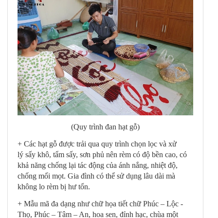
(Quy trình đan hạt gỗ)
+ Các hạt gỗ được trải qua quy trình chọn lọc và xử
lý sấy khô, tẩm sấy, sơn phủ nên rèm có độ bền cao, có
khả năng chống lại tác động của ánh nắng, nhiệt độ,
chống mối mọt. Gia đình có thể sử dụng lâu dài mà
không lo rèm bị hư tổn.
+ Mẫu mã đa dạng như chữ họa tiết chữ Phúc – Lộc -
Thọ, Phúc – Tâm – An, hoa sen, đỉnh hạc, chùa một