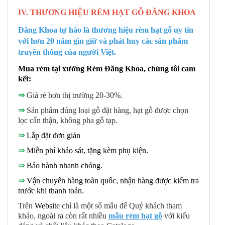
IV. THƯƠNG HIỆU RÈM HẠT GỖ ĐĂNG KHOA
Đăng Khoa tự hào là thương hiệu rèm hạt gỗ uy tín
với hơn 20 năm gìn giữ và phát huy các sản phẩm
truyền thống của người Việt.
Mua rèm tại xưởng Rèm Đăng Khoa, chúng tôi cam
kết:
⇒
Giá rẻ hơn thị trường 20-30%.
⇒
Sản phẩm đúng loại gỗ đặt hàng, hạt gỗ được chọn
lọc cẩn thận, không pha gỗ tạp.
⇒
Lắp đặt đơn giản
⇒
Miễn phí khảo sát, tặng kèm phụ kiện.
⇒
Bảo hành nhanh chóng.
⇒
Vận chuyển hàng toàn quốc, nhận hàng được kiểm tra
trước khi thanh toán.
Trên
Website
chỉ là một số mẫu để Quý khách tham
khảo, ngoài ra còn rất nhiều
mẫu rè
m hạt gỗ
với kiểu