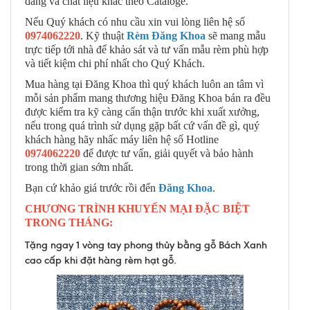
dáng và chất liệu khác theo Cataloge.
Nếu Quý khách có nhu cầu xin vui lòng liên hệ số
0974062220
. Kỹ thuật
Rèm Đăng Khoa
sẽ mang mẫu
trực tiếp tới nhà để khảo sát và tư vấn mẫu rèm phù hợp
và tiết kiệm chi phí nhất cho Quý Khách.
Mua hàng tại Đăng Khoa thì quý khách luôn an tâm vì
mỗi sản phẩm mang thương hiệu Đăng Khoa bán ra đều
được kiểm tra kỹ càng cẩn thận trước khi xuất xưởng,
nếu trong quá trình sử dụng gặp bất cứ vấn đề gì, quý
khách hàng hãy nhấc máy liên hệ số Hotline
0974062220
để được tư vấn, giải quyết và bảo hành
trong thời gian sớm nhất.
Bạn cứ khảo giá trước rồi đến
Đăng Khoa
.
CHƯƠNG TRÌNH KHUYẾN MẠI ĐẶC BIỆT
TRONG THÁNG:
Tặng ngay 1 vòng tay phong thủy bằng gỗ Bách Xanh
cao cấp khi đặt hàng rèm hạt gỗ.