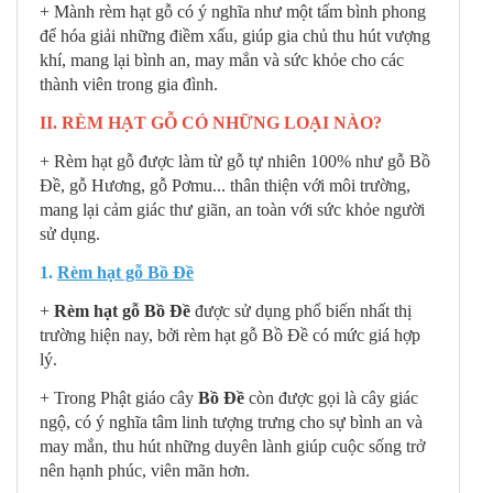
+ Mành rèm hạt gỗ có ý nghĩa như một tấm bình phong
để hóa giải những điềm xấu,
giúp gia chủ thu hút vượng
khí, mang lại bình an, may mắn và sức khỏe cho các
thành viên trong gia đình.
II. RÈM HẠT GỖ CÓ NHỮNG LOẠI NÀO?
+ Rèm hạt gỗ được làm từ gỗ tự nhiên 100% như gỗ Bồ
Đề, gỗ Hương, gỗ Pơmu... thân thiện với môi trường,
mang lại cảm giác thư giãn, an toàn với sức khỏe người
sử dụng.
1.
Rèm hạt gỗ Bồ Đề
+
Rèm hạt gỗ Bồ Đề
được sử dụng phổ biến nhất thị
trường hiện nay, bởi rèm hạt gỗ Bồ Đề có mức giá hợp
lý.
+ Trong Phật giáo cây
Bồ Đề
còn được gọi là cây giác
ngộ, có ý nghĩa tâm linh tượng trưng cho sự bình an và
may mắn, thu hút những duyên lành giúp cuộc sống trở
nên hạnh phúc, viên mãn hơn.