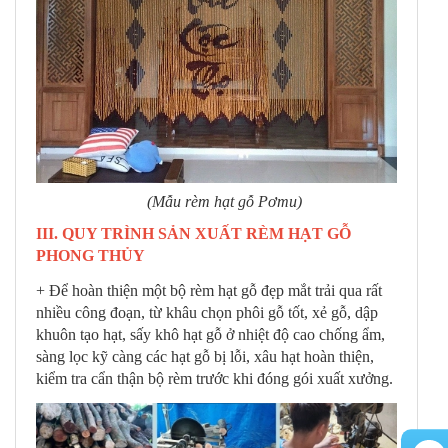
(Mẫu rèm hạt gỗ Pơmu)
III. QUY TRÌNH SẢN XUẤT RÈM HẠT GỖ
PHONG THỦY
+ Để hoàn thiện một bộ rèm hạt gỗ đẹp mắt trải qua rất
nhiều công đoạn, từ khâu chọn phôi gỗ tốt, xẻ gỗ, dập
khuôn tạo hạt, sấy khô hạt gỗ ở nhiệt độ cao chống ẩm,
sàng lọc kỹ càng các hạt gỗ bị lỗi, xâu hạt hoàn thiện,
kiểm tra cẩn thận bộ rèm trước khi đóng gói xuất xưởng.