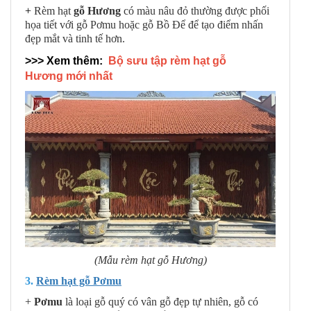
+
Rèm hạt
gỗ Hương
có màu nâu đỏ thường được phối
họa tiết với gỗ Pơmu hoặc gỗ Bồ Để để tạo điểm nhấn
đẹp mắt và tinh tế hơn.
>>> Xem thêm:
Bộ sưu tập rèm hạt gỗ
Hương mới nhất
(Mẫu rèm hạt gỗ Hương)
3.
Rèm hạt gỗ Pơmu
+
Pơmu
là loại gỗ quý có vân gỗ đẹp tự nhiên, gỗ có