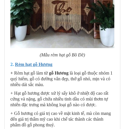
(Mẫu rèm hạt gỗ Bồ Đề)
2.
Rèm hạt gỗ Hương
+
Rèm hạt gỗ làm từ
gỗ Hương
là loại gỗ thuộc nhóm 1
quý hiếm, gỗ có đường vân đẹp, thớ gỗ nhỏ, mịn và có
nhiều dải sắc màu.
+ Hạt gỗ hương được xử lý sấy khô ở nhiệt độ cao rất
cứng và nặng, gỗ chứa nhiều tinh dầu có mùi thơm tự
nhiên đặc trưng mà không loại gỗ nào có được.
+ Gỗ hương có giá trị cao về mặt kinh tế, mà còn mang
đến giá trị thẩm mỹ cao khi chế tác thành các thành
phẩm đồ gỗ phong thuỷ.