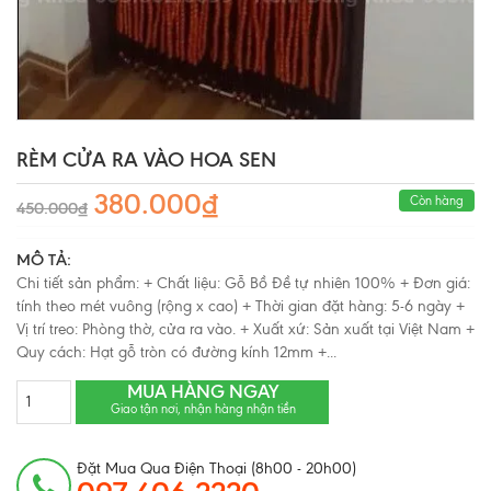
RÈM CỬA RA VÀO HOA SEN
380.000₫
Còn hàng
450.000₫
MÔ TẢ:
Chi tiết sản phẩm: + Chất liệu: Gỗ Bồ Đề tự nhiên 100% + Đơn giá:
tính theo mét vuông (rộng x cao) + Thời gian đặt hàng: 5-6 ngày +
Vị trí treo: Phòng thờ, cửa ra vào. + Xuất xứ: Sản xuất tại Việt Nam +
Quy cách: Hạt gỗ tròn có đường kính 12mm +...
MUA HÀNG NGAY
Giao tận nơi, nhận hàng nhận tiền
Đặt Mua Qua Điện Thoại (8h00 - 20h00)