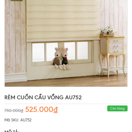
RÈM CUỐN CẦU VỒNG AU752
525.000₫
Còn hàng
750.000₫
Mã SKU:
AU752
MÔ TẢ: