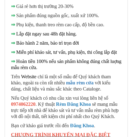
⇒
Giá rẻ hơn thị trường 20-30%
⇒
Sản phẩm đúng nguồn gốc, xuất xứ 100%.
⇒
Phụ kiện, thanh treo rèm cao cấp, độ bền cao.
⇒
Lắp đặt ngay sau 48h đặt hàng.
⇒
Bảo hành 2 năm, bảo trì trọn đời
⇒
Miễn phí khảo sát, tư vấn, phụ kiện, thi công lắp đặt
⇒
Hoàn tiền 100% nếu sản phẩm không đúng chất luợng
mẫu rèm cửa.
Trên
Website
chỉ là một số mẫu để Quý khách tham
khảo, ngoài ra còn rất nhiều
mẫu rèm cửa
với kiểu
dáng, chất liệu và màu sắc khác theo Cataloge.
Nếu Quý khách có nhu cầu xin vui lòng liên hệ số
0974062220
. Kỹ thuật
Rèm Đăng Khoa
sẽ mang mẫu
trực tiếp tới nhà để khảo sát và tư vấn mẫu rèm phù hợp
với đồ nội thất, tiết kiệm chi phí nhất cho Quý Khách.
Bạn cứ khảo giá trước rồi đến
Đăng Khoa
.
CHƯƠNG TRÌNH KHUYẾN MẠI ĐẶC BIỆT