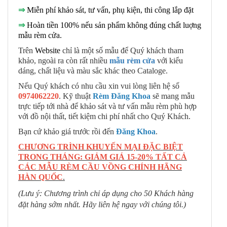
⇒
Miễn phí khảo sát, tư vấn, phụ kiện, thi công lắp đặt
⇒
Hoàn tiền 100% nếu sản phẩm không đúng chất luợng
mẫu rèm cửa.
Trên
Website
chỉ là một số mẫu để Quý khách tham
khảo, ngoài ra còn rất nhiều
mẫu rèm cửa
với kiểu
dáng, chất liệu và màu sắc khác theo Cataloge.
Nếu Quý khách có nhu cầu xin vui lòng liên hệ số
0974062220
. Kỹ thuật
Rèm Đăng Khoa
sẽ mang mẫu
trực tiếp tới nhà để khảo sát và tư vấn mẫu rèm phù hợp
với đồ nội thất, tiết kiệm chi phí nhất cho Quý Khách.
Bạn cứ khảo giá trước rồi đến
Đăng Khoa
.
CHƯƠNG TRÌNH KHUYẾN MẠI ĐẶC BIỆT
TRONG THÁNG: GIẢM GIÁ 15-20% TẤT CẢ
CÁC MẪU RÈM CẦU VỒNG CHÍNH HÃNG
HÀN QUỐC
.
(Lưu ý: Chương trình chỉ áp dụng cho 50 Khách hàng
đặt hàng sớm nhất. Hãy liên hệ ngay với chúng tôi.)