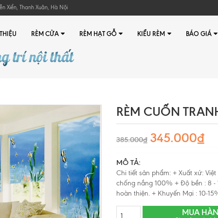
ễn Xiển, Thanh Xuân, Hà Nội
 THIỆU
RÈM CỬA
RÈM HẠT GỖ
KIỂU RÈM
BÁO GIÁ
RÈM CUỐN TRANH 
345.000₫
385.000₫
MÔ TẢ:
Chi tiết sản phẩm: + Xuất xứ: Vi
chống nắng 100% + Độ bền : 8 - 1
hoàn thiện. + Khuyến Mại : 10-15%
MUA HÀ