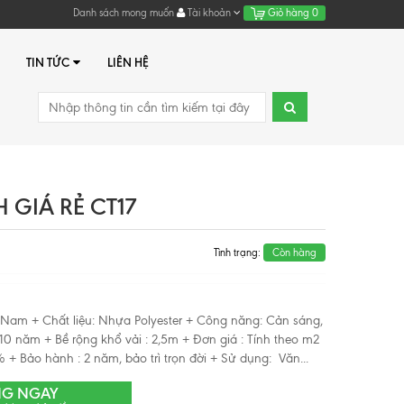
Danh sách mong muốn
Tài khoản
Giỏ hàng
0
TIN TỨC
LIÊN HỆ
GIÁ RẺ CT17
Tình trạng:
Còn hàng
ệt Nam + Chất liệu: Nhựa Polyester + Công năng: Cản sáng,
0 năm + Bề rộng khổ vải : 2,5m + Đơn giá : Tính theo m2
 + Bảo hành : 2 năm, bảo trì trọn đời + Sử dụng: Văn...
NG NGAY