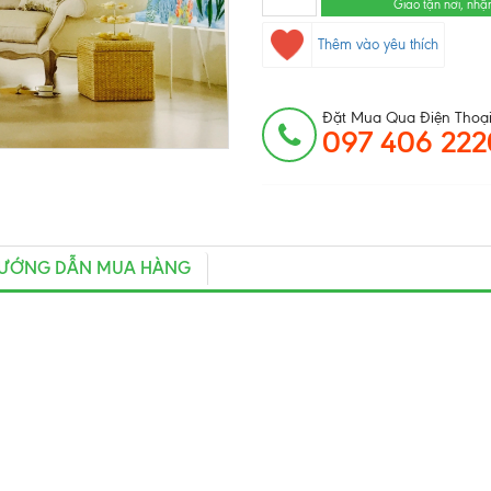
Giao tận nơi, nhậ
Thêm vào yêu thích
Đặt Mua Qua Điện Thoại
097 406 222
ƯỚNG DẪN MUA HÀNG