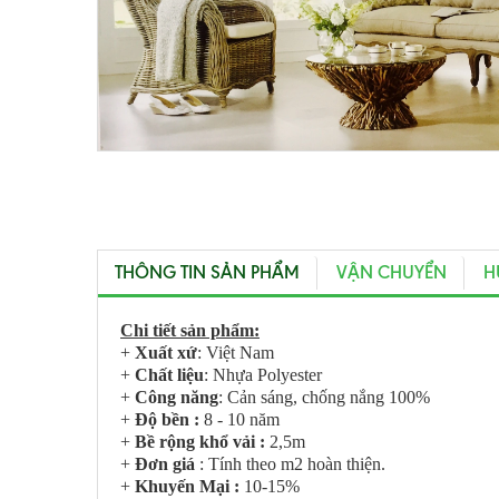
THÔNG TIN SẢN PHẨM
VẬN CHUYỂN
H
Chi tiết sản phẩm:
+
Xuất xứ
: Việt Nam
+
Chất liệu
: Nhựa Polyester
+
Công năng
: Cản sáng, chống nắng 100%
+
Độ bền :
8 - 10 năm
+
Bề rộng khổ vải :
2,5m
+
Đơn giá
: Tính theo m2 hoàn thiện.
+
Khuyến Mại :
10-15%