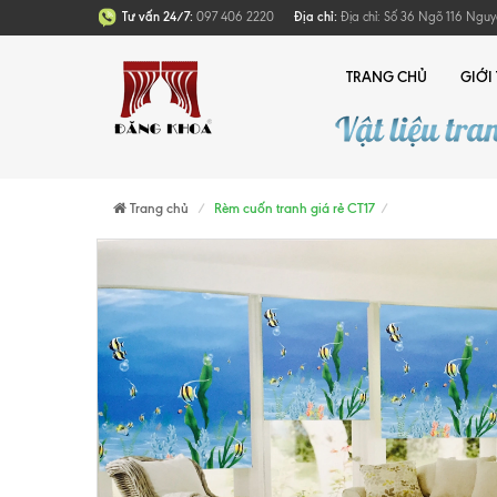
Tư vấn 24/7:
097 406 2220
Địa chỉ:
Địa chỉ: Số 36 Ngõ 116 Nguy
TRANG CHỦ
GIỚI
Trang chủ
Rèm cuốn tranh giá rẻ CT17