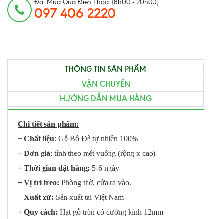
Đặt Mua Qua Điện Thoại (8h00 - 20h00)
097 406 2220
THÔNG TIN SẢN PHẨM
VẬN CHUYỂN
HƯỚNG DẪN MUA HÀNG
Chi tiết sản phẩm:
+
Chất liệu
: Gỗ Bồ Đề tự nhiên 100%
+ Đơn giá
: tính theo mét vuông (rộng x cao)
+ Thời gian đặt hàng:
5-6 ngày
+ Vị trí treo:
Phòng thờ, cửa ra vào.
+
Xuất xứ:
Sản xuất tại Việt Nam
+ Quy cách:
Hạt gỗ tròn có đường kính 12mm