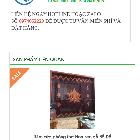
LIÊN HỆ NGAY HOTLINE HOẶC ZALO
SỐ
0974062220
ĐỂ ĐƯỢC TƯ VẤN MIỄN PHÍ VÀ
ĐẶT HÀNG.
SẢN PHẨM LIÊN QUAN
SALE
Rèm cửa phòng thờ Hoa sen gỗ Bồ Đề