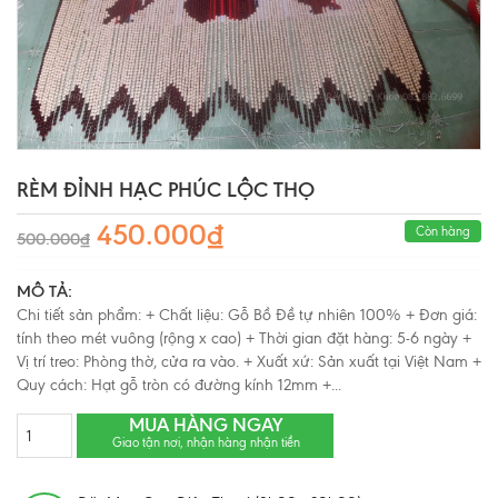
RÈM ĐỈNH HẠC PHÚC LỘC THỌ
450.000₫
Còn hàng
500.000₫
MÔ TẢ:
Chi tiết sản phẩm: + Chất liệu: Gỗ Bồ Đề tự nhiên 100% + Đơn giá:
tính theo mét vuông (rộng x cao) + Thời gian đặt hàng: 5-6 ngày +
Vị trí treo: Phòng thờ, cửa ra vào. + Xuất xứ: Sản xuất tại Việt Nam +
Quy cách: Hạt gỗ tròn có đường kính 12mm +...
MUA HÀNG NGAY
Giao tận nơi, nhận hàng nhận tiền