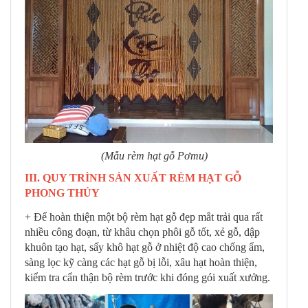
(Mẫu rèm hạt gỗ Pơmu)
III. QUY TRÌNH SẢN XUẤT RÈM HẠT GỖ
PHONG THỦY
+ Để hoàn thiện một bộ rèm hạt gỗ đẹp mắt trải qua rất
nhiều công đoạn, từ khâu chọn phôi gỗ tốt, xẻ gỗ, dập
khuôn tạo hạt, sấy khô hạt gỗ ở nhiệt độ cao chống ẩm,
sàng lọc kỹ càng các hạt gỗ bị lỗi, xâu hạt hoàn thiện,
kiểm tra cẩn thận bộ rèm trước khi đóng gói xuất xưởng.