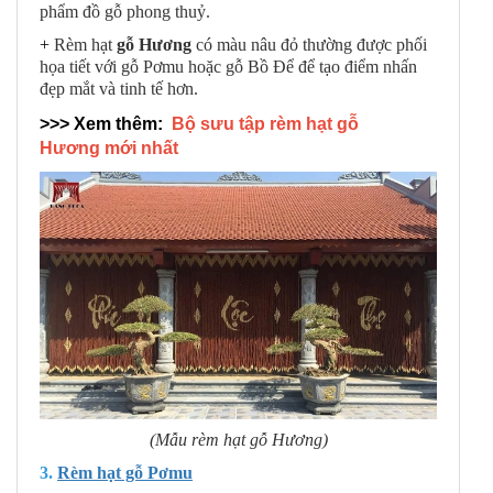
phẩm đồ gỗ phong thuỷ.
+
Rèm hạt
gỗ Hương
có màu nâu đỏ thường được phối
họa tiết với gỗ Pơmu hoặc gỗ Bồ Để để tạo điểm nhấn
đẹp mắt và tinh tế hơn.
>>> Xem thêm:
Bộ sưu tập rèm hạt gỗ
Hương mới nhất
(Mẫu rèm hạt gỗ Hương)
3.
Rèm hạt gỗ Pơmu