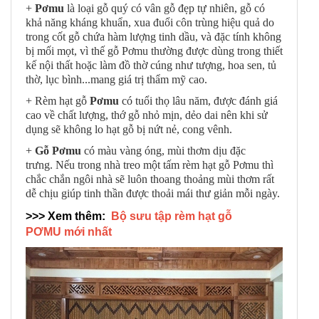
+
Pơmu
là loại gỗ quý có vân gỗ đẹp tự nhiên, gỗ có
khả năng kháng khuẩn, xua đuổi côn trùng hiệu quả do
trong cốt gỗ chứa hàm lượng tinh dầu, và đặc tính không
bị mối mọt, vì thế gỗ Pơmu thường được dùng trong thiết
kế nội thất hoặc làm đồ thờ cúng như tượng, hoa sen, tủ
thờ, lục bình...mang giá trị thẩm mỹ cao.
+ Rèm hạt gỗ
Pơmu
có tuổi thọ lâu năm, được đánh giá
cao về chất lượng, thớ gỗ nhỏ mịn, dẻo dai nên khi sử
dụng sẽ không lo hạt gỗ bị nứt nẻ, cong vênh.
+
Gỗ Pơmu
có màu vàng óng, mùi thơm dịu đặc
trưng. Nếu trong nhà treo một tấm rèm hạt gỗ Pơmu thì
chắc chắn ngôi nhà sẽ luôn thoang thoảng mùi thơm rất
dễ chịu giúp tinh thần được thoải mái thư giản mỗi ngày.
>>> Xem thêm:
Bộ sưu tập rèm hạt gỗ
PƠMU mới nhất