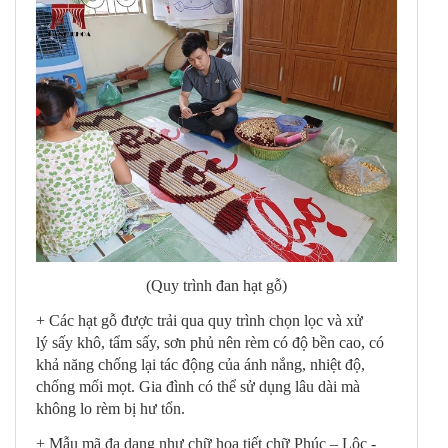
(Quy trình đan hạt gỗ)
+ Các hạt gỗ được trải qua quy trình chọn lọc và xử
lý sấy khô, tẩm sấy, sơn phủ nên rèm có độ bền cao, có
khả năng chống lại tác động của ánh nắng, nhiệt độ,
chống mối mọt. Gia đình có thể sử dụng lâu dài mà
không lo rèm bị hư tổn.
+ Mẫu mã đa dạng như chữ họa tiết chữ Phúc – Lộc -