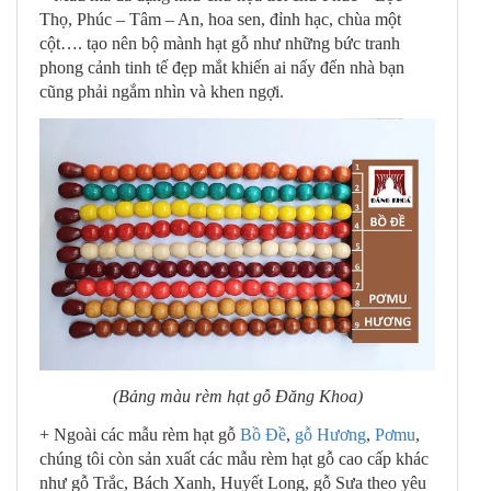
Thọ, Phúc – Tâm – An, hoa sen, đỉnh hạc, chùa một
cột…. tạo nên bộ mành hạt gỗ như những bức tranh
phong cảnh tinh tế đẹp mắt khiến ai nấy đến nhà bạn
cũng phải ngắm nhìn và khen ngợi.
(Bảng màu rèm hạt gỗ Đăng Khoa)
+ Ngoài các mẫu rèm hạt gỗ
Bồ Đề
,
gỗ Hương
,
Pơmu
,
chúng tôi còn sản xuất các mẫu rèm hạt gỗ cao cấp khác
như gỗ Trắc, Bách Xanh, Huyết Long, gỗ Sưa theo yêu