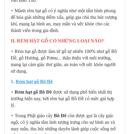
vào Bàn Thờ.
+ Mành rèm hạt gỗ có ý nghĩa như một tấm bình phong
để hóa giải những điềm xấu,
giúp gia chủ thu hút vượng
khí, mang lại bình an, may mắn và sức khỏe cho các
thành viên trong gia đình.
II. RÈM HẠT GỖ CÓ NHỮNG LOẠI NÀO?
+ Rèm hạt gỗ được làm từ gỗ tự nhiên 100% như gỗ Bồ
Đề, gỗ Hương, gỗ Pơmu... thân thiện với môi trường,
mang lại cảm giác thư giãn, an toàn với sức khỏe người
sử dụng.
1.
Rèm hạt gỗ Bồ Đề
+
Rèm hạt gỗ Bồ Đề
được sử dụng phổ biến nhất thị
trường hiện nay, bởi rèm hạt gỗ Bồ Đề có mức giá hợp
lý.
+ Trong Phật giáo cây
Bồ Đề
còn được gọi là cây giác
ngộ, có ý nghĩa tâm linh tượng trưng cho sự bình an và
may mắn, thu hút những duyên lành giúp cuộc sống trở