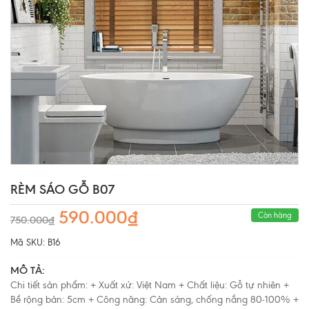
RÈM SÁO GỖ B07
590.000₫
Còn hàng
750.000₫
Mã SKU:
B16
MÔ TẢ:
Chi tiết sản phẩm: + Xuất xứ: Việt Nam + Chất liệu: Gỗ tự nhiên +
Bề rộng bản: 5cm + Công năng: Cản sáng, chống nắng 80-100% +