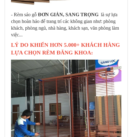
- Rèm sáo gỗ
ĐƠN GIẢN, SANG TRỌNG
là sự lựa
chọn hoàn hảo để trang trí các không gian như: phòng
khách, phòng ngủ, nhà hàng, khách sạn, văn phòng làm
việc...
LÝ DO KHIẾN HƠN 5.000+ KHÁCH HÀNG
LỰA CHỌN RÈM ĐĂNG KHOA: