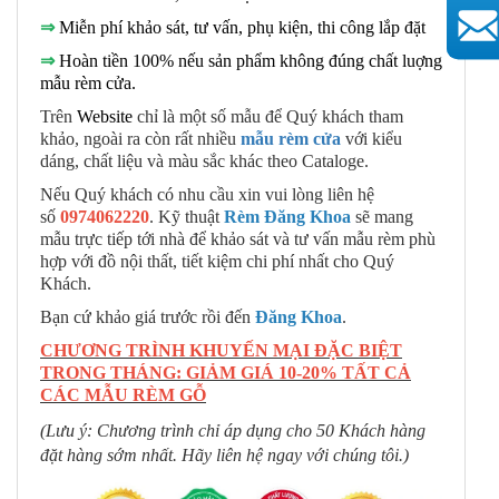
⇒
Miễn phí khảo sát, tư vấn, phụ kiện, thi công lắp đặt
AutoAds
⇒
Hoàn tiền 100% nếu sản phẩm không đúng chất luợng
mẫu rèm cửa.
Trên
Website
chỉ là một số mẫu để Quý khách tham
khảo, ngoài ra còn rất nhiều
mẫu rèm cửa
với kiểu
dáng, chất liệu và màu sắc khác theo Cataloge.
Nếu Quý khách có nhu cầu xin vui lòng liên hệ
số
0974062220
. Kỹ thuật
Rèm Đăng Khoa
sẽ mang
mẫu trực tiếp tới nhà để khảo sát và tư vấn mẫu rèm phù
hợp với đồ nội thất, tiết kiệm chi phí nhất cho Quý
Khách.
Bạn cứ khảo giá trước rồi đến
Đăng Khoa
.
CHƯƠNG TRÌNH KHUYẾN MẠI ĐẶC BIỆT
TRONG THÁNG: GIẢM GIÁ 10-20% TẤT CẢ
CÁC MẪU RÈM GỖ
(Lưu ý: Chương trình chỉ áp dụng cho 50 Khách hàng
đặt hàng sớm nhất. Hãy liên hệ ngay với chúng tôi.)