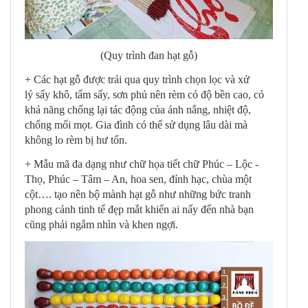
(Quy trình đan hạt gỗ)
+ Các hạt gỗ được trải qua quy trình chọn lọc và xử
lý sấy khô, tẩm sấy, sơn phủ nên rèm có độ bền cao, có
khả năng chống lại tác động của ánh nắng, nhiệt độ,
chống mối mọt. Gia đình có thể sử dụng lâu dài mà
không lo rèm bị hư tổn.
+ Mẫu mã đa dạng như chữ họa tiết chữ Phúc – Lộc -
Thọ, Phúc – Tâm – An, hoa sen, đỉnh hạc, chùa một
cột…. tạo nên bộ mành hạt gỗ như những bức tranh
phong cảnh tinh tế đẹp mắt khiến ai nấy đến nhà bạn
cũng phải ngắm nhìn và khen ngợi.