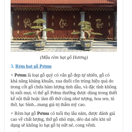
(Mẫu rèm hạt gỗ Hương)
3.
Rèm hạt gỗ Pơmu
+
Pơmu
là loại gỗ quý có vân gỗ đẹp tự nhiên, gỗ có
khả năng kháng khuẩn, xua đuổi côn trùng hiệu quả do
trong cốt gỗ chứa hàm lượng tinh dầu, và đặc tính không
bị mối mọt, vì thế gỗ Pơmu thường được dùng trong thiết
kế nội thất hoặc làm đồ thờ cúng như tượng, hoa sen, tủ
thờ, lục bình...mang giá trị thẩm mỹ cao.
+ Rèm hạt gỗ
Pơmu
có tuổi thọ lâu năm, được đánh giá
cao về chất lượng, thớ gỗ nhỏ mịn, dẻo dai nên khi sử
dụng sẽ không lo hạt gỗ bị nứt nẻ, cong vênh.