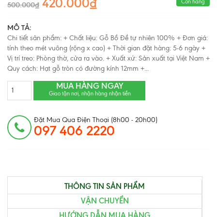
420.000₫
Còn hàng
500.000₫
MÔ TẢ:
Chi tiết sản phẩm: + Chất liệu: Gỗ Bồ Đề tự nhiên 100% + Đơn giá:
tính theo mét vuông (rộng x cao) + Thời gian đặt hàng: 5-6 ngày +
Vị trí treo: Phòng thờ, cửa ra vào. + Xuất xứ: Sản xuất tại Việt Nam +
Quy cách: Hạt gỗ tròn có đường kính 12mm +...
MUA HÀNG NGAY
Giao tận nơi, nhận hàng nhận tiền
Đặt Mua Qua Điện Thoại (8h00 - 20h00)
097 406 2220
THÔNG TIN SẢN PHẨM
VẬN CHUYỂN
HƯỚNG DẪN MUA HÀNG