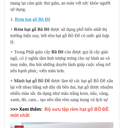
mang lại cảm giác thư giãn, an toàn với sức khỏe người
sử dụng.
1.
Rèm hạt gỗ Bồ Đề
+
Rèm hạt gỗ Bồ Đề
được sử dụng phổ biến nhất thị
trường hiện nay, bởi rèm hạt gỗ Bồ Đề có mức giá hợp
lý.
+ Trong Phật giáo cây
Bồ Đề
còn được gọi là cây giác
ngộ, có ý nghĩa tâm linh tượng trưng cho sự bình an và
may mắn, thu hút những duyên lành giúp cuộc sống trở
nên hạnh phúc, viên mãn hơn.
+
Mành hạt gỗ Bồ Đề
được làm từ các hạt gỗ Bồ Đề xâu
lại với nhau bằng sợi dây dù bền dai, hạt gỗ được nhuộm
nhiều màu sắc đa dạng như màu trắng kem, nâu, vàng,
xanh, đỏ, cam... tạo nên tấm rèm sang trọng và lịch sự
.
>>> Xem thêm:
Bộ sưu tập rèm hạt gỗ BỒ ĐỀ
mới nhất