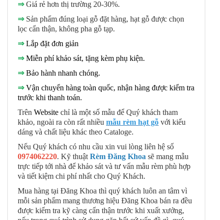
⇒
Giá rẻ hơn thị trường 20-30%.
⇒
Sản phẩm đúng loại gỗ đặt hàng, hạt gỗ được chọn
lọc cẩn thận, không pha gỗ tạp.
⇒
Lắp đặt đơn giản
⇒
Miễn phí khảo sát, tặng kèm phụ kiện.
⇒
Bảo hành nhanh chóng.
⇒
Vận chuyển hàng toàn quốc, nhận hàng được kiểm tra
trước khi thanh toán.
Trên
Website
chỉ là một số mẫu để Quý khách tham
khảo, ngoài ra còn rất nhiều
mẫu rè
m hạt gỗ
với kiểu
dáng và chất liệu khác theo Cataloge.
Nếu Quý khách có nhu cầu xin vui lòng liên hệ số
0974062220
. Kỹ thuật
Rèm Đăng Khoa
sẽ mang mẫu
trực tiếp tới nhà để khảo sát và tư vấn mẫu rèm phù hợp
và tiết kiệm chi phí nhất cho Quý Khách.
Mua hàng tại Đăng Khoa thì quý khách luôn an tâm vì
mỗi sản phẩm mang thương hiệu Đăng Khoa bán ra đều
được kiểm tra kỹ càng cẩn thận trước khi xuất xưởng,