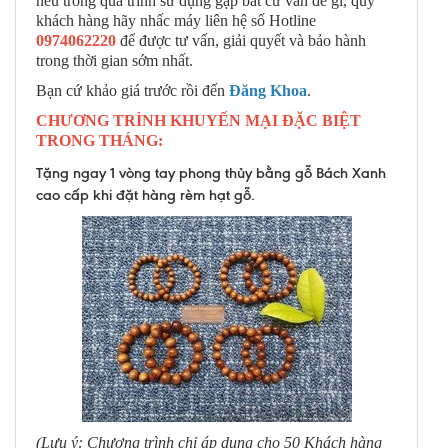
nếu trong quá trình sử dụng gặp bất cứ vấn đề gì, quý
khách hàng hãy nhấc máy liên hệ số Hotline
0974062220
để được tư vấn, giải quyết và bảo hành
trong thời gian sớm nhất.
Bạn cứ khảo giá trước rồi đến
Đăng Khoa
.
CHƯƠNG TRÌNH KHUYẾN MẠI ĐẶC BIỆT
TRONG THÁNG:
Tặng ngay 1 vòng tay phong thủy bằng gỗ Bách Xanh
cao cấp khi đặt hàng rèm hạt gỗ.
(Lưu ý: Chương trình chỉ áp dụng cho 50 Khách hàng