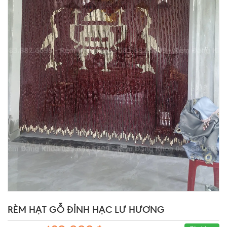
RÈM HẠT GỖ ĐỈNH HẠC LƯ HƯƠNG