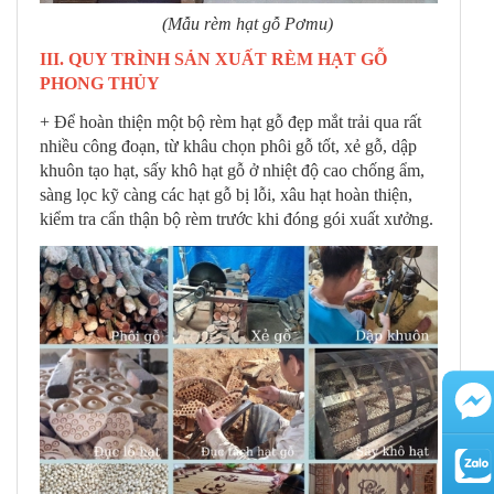
(Mẫu rèm hạt gỗ Pơmu)
III. QUY TRÌNH SẢN XUẤT RÈM HẠT GỖ
PHONG THỦY
+ Để hoàn thiện một bộ rèm hạt gỗ đẹp mắt trải qua rất
nhiều công đoạn, từ khâu chọn phôi gỗ tốt, xẻ gỗ, dập
khuôn tạo hạt, sấy khô hạt gỗ ở nhiệt độ cao chống ẩm,
sàng lọc kỹ càng các hạt gỗ bị lỗi, xâu hạt hoàn thiện,
kiểm tra cẩn thận bộ rèm trước khi đóng gói xuất xưởng.