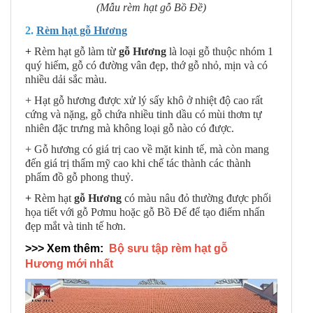
(Mẫu rèm hạt gỗ Bồ Đề)
2.
Rèm hạt gỗ Hương
+
Rèm hạt gỗ làm từ
gỗ Hương
là loại gỗ thuộc nhóm 1
quý hiếm, gỗ có đường vân đẹp, thớ gỗ nhỏ, mịn và có
nhiều dải sắc màu.
+ Hạt gỗ hương được xử lý sấy khô ở nhiệt độ cao rất
cứng và nặng, gỗ chứa nhiều tinh dầu có mùi thơm tự
nhiên đặc trưng mà không loại gỗ nào có được.
+ Gỗ hương có giá trị cao về mặt kinh tế, mà còn mang
đến giá trị thẩm mỹ cao khi chế tác thành các thành
phẩm đồ gỗ phong thuỷ.
+
Rèm hạt
gỗ Hương
có màu nâu đỏ thường được phối
họa tiết với gỗ Pơmu hoặc gỗ Bồ Để để tạo điểm nhấn
đẹp mắt và tinh tế hơn.
>>> Xem thêm:
Bộ sưu tập rèm hạt gỗ
Hương mới nhất