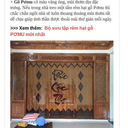
+
Gỗ Pơmu
có màu vàng óng, mùi thơm dịu đặc
trưng. Nếu trong nhà treo một tấm rèm hạt gỗ Pơmu thì
chắc chắn ngôi nhà sẽ luôn thoang thoảng mùi thơm rất
dễ chịu giúp tinh thần được thoải mái thư giản mỗi ngày.
>>> Xem thêm:
Bộ sưu tập rèm hạt gỗ
PƠMU mới nhất