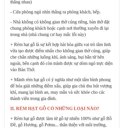
thẳng nhau)
- Cửa phòng ngủ nhìn thẳng ra phòng khách, bếp.
- Nhà không có không gian thờ cúng riêng, bàn thờ đặt
chung phòng khách hoặc cạnh nơi thường xuyên đi lại
trong nhà (nhà chung cư hay mắc lỗi này)
+ Rèm hạt gỗ là sự kết hợp hài hòa giữa vai trò tâm linh
vừa tạo được điểm nhấn cho không gian thờ cúng, giúp
che chắn những luồng khí, ánh sáng, bụi bẩn từ bên
ngoài, bên cạnh đó còn tránh được sự dòm ngó trực diện
vào Bàn Thờ.
+ Mành rèm hạt gỗ có ý nghĩa như một tấm bình phong
để hóa giải những điềm xấu,
giúp gia chủ thu hút vượng
khí, mang lại bình an, may mắn và sức khỏe cho các
thành viên trong gia đình.
II. RÈM HẠT GỖ CÓ NHỮNG LOẠI NÀO?
+ Rèm hạt gỗ được làm từ gỗ tự nhiên 100% như gỗ Bồ
Đề, gỗ Hương, gỗ Pơmu... thân thiện với môi trường,