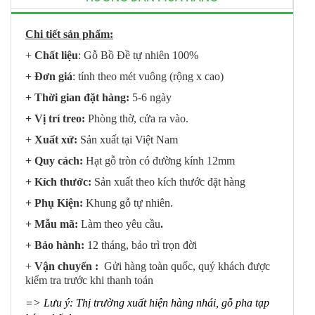
Chi tiết sản phẩm:
+
Chất liệu
: Gỗ Bồ Đề tự nhiên 100%
+ Đơn giá
: tính theo mét vuông (rộng x cao)
+ Thời gian đặt hàng:
5-6 ngày
+ Vị trí treo:
Phòng thờ, cửa ra vào.
+
Xuất xứ:
Sản xuất tại Việt Nam
+ Quy cách:
Hạt gỗ tròn có đường kính 12mm
+ Kích thước:
Sản xuất theo kích thước đặt hàng
+ Phụ Kiện:
Khung gỗ tự nhiên.
+ Mẫu mã:
Làm theo yêu cầu
.
+ Bảo hành:
12 tháng, bảo trì trọn đời
+
Vận chuyển :
Gửi hàng toàn quốc, quý khách được
kiểm tra trước khi thanh toán
=> Lưu ý: Thị trường xuất hiện hàng nhái, gỗ pha tạp