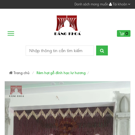
Danh sách mong muốn
Tài khoản
0
Menu
Trang chủ
Rèm hạt gỗ đỉnh hạc lư hương