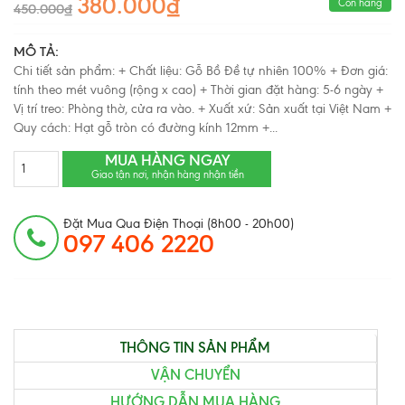
380.000₫
Còn hàng
450.000₫
MÔ TẢ:
Chi tiết sản phẩm: + Chất liệu: Gỗ Bồ Đề tự nhiên 100% + Đơn giá:
tính theo mét vuông (rộng x cao) + Thời gian đặt hàng: 5-6 ngày +
Vị trí treo: Phòng thờ, cửa ra vào. + Xuất xứ: Sản xuất tại Việt Nam +
Quy cách: Hạt gỗ tròn có đường kính 12mm +...
MUA HÀNG NGAY
Giao tận nơi, nhận hàng nhận tiền
Đặt Mua Qua Điện Thoại (8h00 - 20h00)
097 406 2220
THÔNG TIN SẢN PHẨM
VẬN CHUYỂN
HƯỚNG DẪN MUA HÀNG