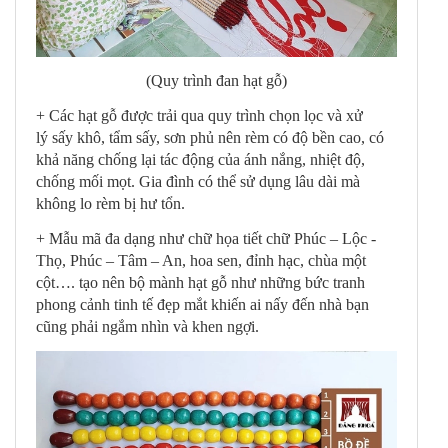
(Quy trình đan hạt gỗ)
+ Các hạt gỗ được trải qua quy trình chọn lọc và xử
lý sấy khô, tẩm sấy, sơn phủ nên rèm có độ bền cao, có
khả năng chống lại tác động của ánh nắng, nhiệt độ,
chống mối mọt. Gia đình có thể sử dụng lâu dài mà
không lo rèm bị hư tổn.
+ Mẫu mã đa dạng như chữ họa tiết chữ Phúc – Lộc -
Thọ, Phúc – Tâm – An, hoa sen, đỉnh hạc, chùa một
cột…. tạo nên bộ mành hạt gỗ như những bức tranh
phong cảnh tinh tế đẹp mắt khiến ai nấy đến nhà bạn
cũng phải ngắm nhìn và khen ngợi.