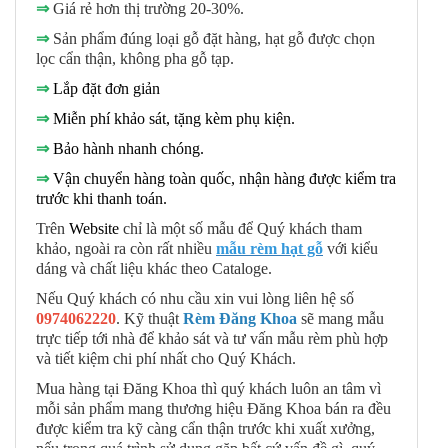
⇒
Giá rẻ hơn thị trường 20-30%.
⇒
Sản phẩm đúng loại gỗ đặt hàng, hạt gỗ được chọn
lọc cẩn thận, không pha gỗ tạp.
⇒
Lắp đặt đơn giản
⇒
Miễn phí khảo sát, tặng kèm phụ kiện.
⇒
Bảo hành nhanh chóng.
⇒
Vận chuyển hàng toàn quốc, nhận hàng được kiểm tra
trước khi thanh toán.
Trên
Website
chỉ là một số mẫu để Quý khách tham
khảo, ngoài ra còn rất nhiều
mẫu rè
m hạt gỗ
với kiểu
dáng và chất liệu khác theo Cataloge.
Nếu Quý khách có nhu cầu xin vui lòng liên hệ số
0974062220
. Kỹ thuật
Rèm Đăng Khoa
sẽ mang mẫu
trực tiếp tới nhà để khảo sát và tư vấn mẫu rèm phù hợp
và tiết kiệm chi phí nhất cho Quý Khách.
Mua hàng tại Đăng Khoa thì quý khách luôn an tâm vì
mỗi sản phẩm mang thương hiệu Đăng Khoa bán ra đều
được kiểm tra kỹ càng cẩn thận trước khi xuất xưởng,