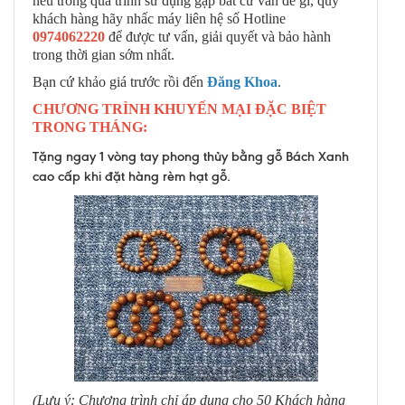
nếu trong quá trình sử dụng gặp bất cứ vấn đề gì, quý
khách hàng hãy nhấc máy liên hệ số Hotline
0974062220
để được tư vấn, giải quyết và bảo hành
trong thời gian sớm nhất.
Bạn cứ khảo giá trước rồi đến
Đăng Khoa
.
CHƯƠNG TRÌNH KHUYẾN MẠI ĐẶC BIỆT
TRONG THÁNG:
Tặng ngay 1 vòng tay phong thủy bằng gỗ Bách Xanh
cao cấp khi đặt hàng rèm hạt gỗ.
(Lưu ý: Chương trình chỉ áp dụng cho 50 Khách hàng