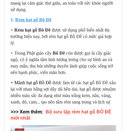
mang lại cảm giác thư giãn, an toàn với sức khỏe người
sử dụng.
1.
Rèm hạt gỗ Bồ Đề
+
Rèm hạt gỗ Bồ Đề
được sử dụng phổ biến nhất thị
trường hiện nay, bởi rèm hạt gỗ Bồ Đề có mức giá hợp
lý.
+ Trong Phật giáo cây
Bồ Đề
còn được gọi là cây giác
ngộ, có ý nghĩa tâm linh tượng trưng cho sự bình an và
may mắn, thu hút những duyên lành giúp cuộc sống trở
nên hạnh phúc, viên mãn hơn.
+
Mành hạt gỗ Bồ Đề
được làm từ các hạt gỗ Bồ Đề xâu
lại với nhau bằng sợi dây dù bền dai, hạt gỗ được nhuộm
nhiều màu sắc đa dạng như màu trắng kem, nâu, vàng,
xanh, đỏ, cam... tạo nên tấm rèm sang trọng và lịch sự
.
>>> Xem thêm:
Bộ sưu tập rèm hạt gỗ BỒ ĐỀ
mới nhất