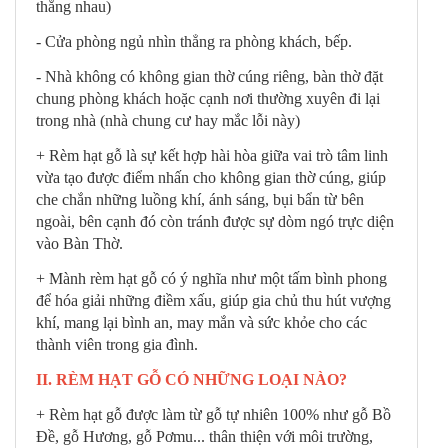
thẳng nhau)
- Cửa phòng ngủ nhìn thẳng ra phòng khách, bếp.
- Nhà không có không gian thờ cúng riêng, bàn thờ đặt
chung phòng khách hoặc cạnh nơi thường xuyên đi lại
trong nhà (nhà chung cư hay mắc lỗi này)
+ Rèm hạt gỗ là sự kết hợp hài hòa giữa vai trò tâm linh
vừa tạo được điểm nhấn cho không gian thờ cúng, giúp
che chắn những luồng khí, ánh sáng, bụi bẩn từ bên
ngoài, bên cạnh đó còn tránh được sự dòm ngó trực diện
vào Bàn Thờ.
+ Mành rèm hạt gỗ có ý nghĩa như một tấm bình phong
để hóa giải những điềm xấu,
giúp gia chủ thu hút vượng
khí, mang lại bình an, may mắn và sức khỏe cho các
thành viên trong gia đình.
II. RÈM HẠT GỖ CÓ NHỮNG LOẠI NÀO?
+ Rèm hạt gỗ được làm từ gỗ tự nhiên 100% như gỗ Bồ
Đề, gỗ Hương, gỗ Pơmu... thân thiện với môi trường,