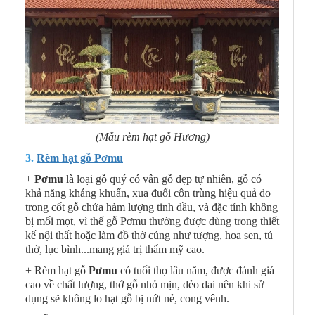
(Mẫu rèm hạt gỗ Hương)
3.
Rèm hạt gỗ Pơmu
+
Pơmu
là loại gỗ quý có vân gỗ đẹp tự nhiên, gỗ có
khả năng kháng khuẩn, xua đuổi côn trùng hiệu quả do
trong cốt gỗ chứa hàm lượng tinh dầu, và đặc tính không
bị mối mọt, vì thế gỗ Pơmu thường được dùng trong thiết
kế nội thất hoặc làm đồ thờ cúng như tượng, hoa sen, tủ
thờ, lục bình...mang giá trị thẩm mỹ cao.
+ Rèm hạt gỗ
Pơmu
có tuổi thọ lâu năm, được đánh giá
cao về chất lượng, thớ gỗ nhỏ mịn, dẻo dai nên khi sử
dụng sẽ không lo hạt gỗ bị nứt nẻ, cong vênh.