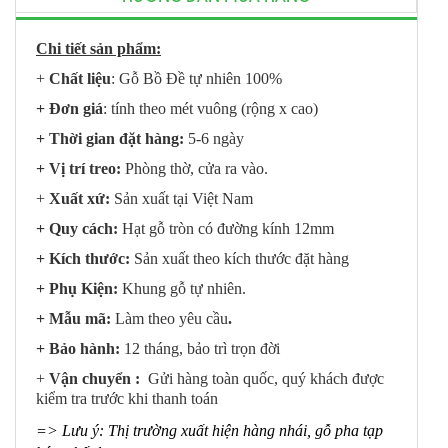
Chi tiết sản phẩm:
+
Chất liệu
: Gỗ Bồ Đề tự nhiên 100%
+ Đơn giá
: tính theo mét vuông (rộng x cao)
+ Thời gian đặt hàng:
5-6 ngày
+ Vị trí treo:
Phòng thờ, cửa ra vào.
+
Xuất xứ:
Sản xuất tại Việt Nam
+ Quy cách:
Hạt gỗ tròn có đường kính 12mm
+ Kích thước:
Sản xuất theo kích thước đặt hàng
+ Phụ Kiện:
Khung gỗ tự nhiên.
+ Mẫu mã:
Làm theo yêu cầu
.
+ Bảo hành:
12 tháng, bảo trì trọn đời
+
Vận chuyển :
Gửi hàng toàn quốc, quý khách được
kiểm tra trước khi thanh toán
=> Lưu ý: Thị trường xuất hiện hàng nhái, gỗ pha tạp