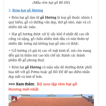
(Mẫu rèm hạt gỗ Bồ Đề)
2.
Rèm hạt gỗ Hương
+
Rèm hạt gỗ làm từ
gỗ Hương
là loại gỗ thuộc nhóm 1
quý hiếm, gỗ có đường vân đẹp, thớ gỗ nhỏ, mịn và có
nhiều dải sắc màu.
+ Hạt gỗ hương được xử lý sấy khô ở nhiệt độ cao rất
cứng và nặng, gỗ chứa nhiều tinh dầu có mùi thơm tự
nhiên đặc trưng mà không loại gỗ nào có được.
+ Gỗ hương có giá trị cao về mặt kinh tế, mà còn mang
đến giá trị thẩm mỹ cao khi chế tác thành các thành
phẩm đồ gỗ phong thuỷ.
+
Rèm hạt
gỗ Hương
có màu nâu đỏ thường được phối
họa tiết với gỗ Pơmu hoặc gỗ Bồ Để để tạo điểm nhấn
đẹp mắt và tinh tế hơn.
>>> Xem thêm:
Bộ sưu tập rèm hạt gỗ
Hương mới nhất