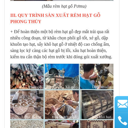
(Mẫu rèm hạt gỗ Pơmu)
III. QUY TRÌNH SẢN XUẤT RÈM HẠT GỖ
PHONG THỦY
+ Để hoàn thiện một bộ rèm hạt gỗ đẹp mắt trải qua rất
nhiều công đoạn, từ khâu chọn phôi gỗ tốt, xẻ gỗ, dập
khuôn tạo hạt, sấy khô hạt gỗ ở nhiệt độ cao chống ẩm,
sàng lọc kỹ càng các hạt gỗ bị lỗi, xâu hạt hoàn thiện,
kiểm tra cẩn thận bộ rèm trước khi đóng gói xuất xưởng.