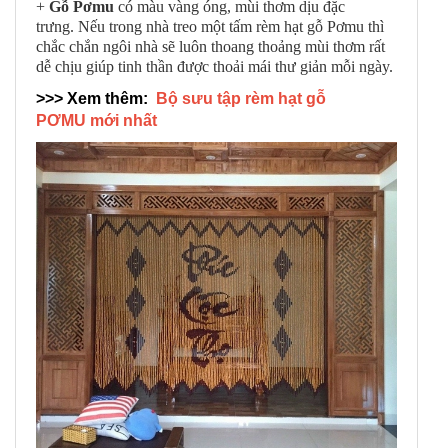
+
Gỗ Pơmu
có màu vàng óng, mùi thơm dịu đặc
trưng. Nếu trong nhà treo một tấm rèm hạt gỗ Pơmu thì
chắc chắn ngôi nhà sẽ luôn thoang thoảng mùi thơm rất
dễ chịu giúp tinh thần được thoải mái thư giản mỗi ngày.
>>> Xem thêm:
Bộ sưu tập rèm hạt gỗ
PƠMU mới nhất