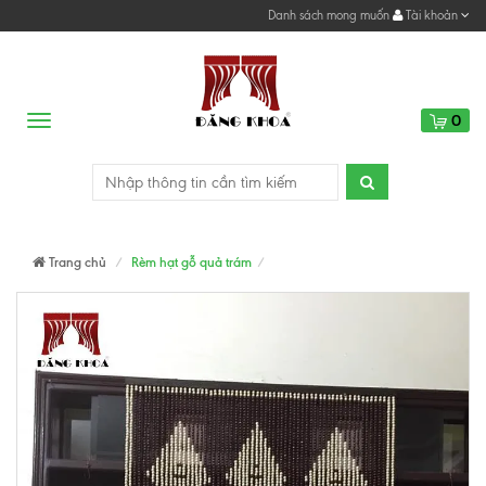
Danh sách mong muốn
Tài khoản
0
Menu
Trang chủ
Rèm hạt gỗ quả trám