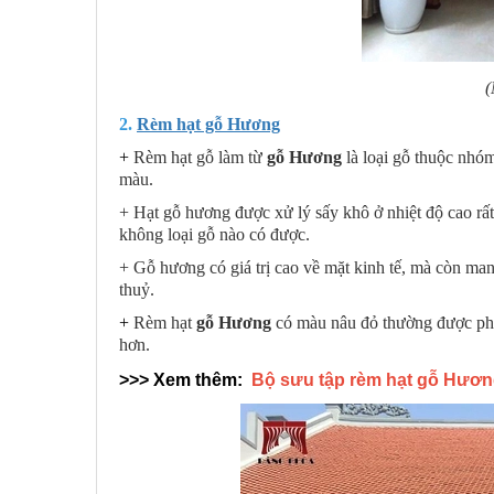
(
2.
Rèm hạt gỗ Hương
+
Rèm hạt gỗ làm từ
gỗ Hương
là loại gỗ thuộc nhóm
màu.
+ Hạt gỗ hương được xử lý sấy khô ở nhiệt độ cao rấ
không loại gỗ nào có được.
+ Gỗ hương có giá trị cao về mặt kinh tế, mà còn ma
thuỷ.
+
Rèm hạt
gỗ Hương
có màu nâu đỏ thường được phối
hơn.
>>> Xem thêm:
Bộ sưu tập rèm hạt gỗ Hươn