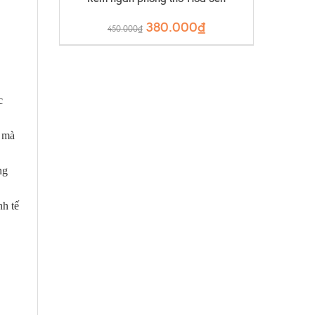
380.000₫
450.000₫
c
g mà
ng
nh tế