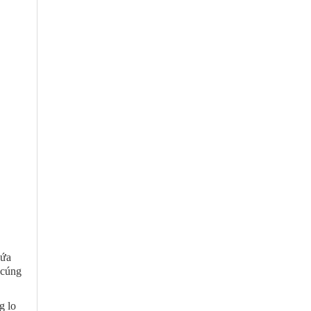
hứa
 cúng
g lo