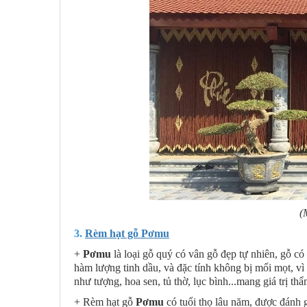
(
3.
Rèm hạt gỗ Pơmu
+
Pơmu
là loại gỗ quý có vân gỗ đẹp tự nhiên, gỗ c
hàm lượng tinh dầu, và đặc tính không bị mối mọt, vì
như tượng, hoa sen, tủ thờ, lục bình...mang giá trị th
+ Rèm hạt gỗ
Pơmu
có tuổi thọ lâu năm, được đánh g