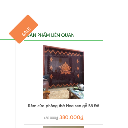
SALE
SALE
SALE
SALE
SALE
SALE
SẢN PHẨM LIÊN QUAN
Rèm cửa phòng thờ Hoa sen gỗ Bồ Đề
380.000₫
450.000₫