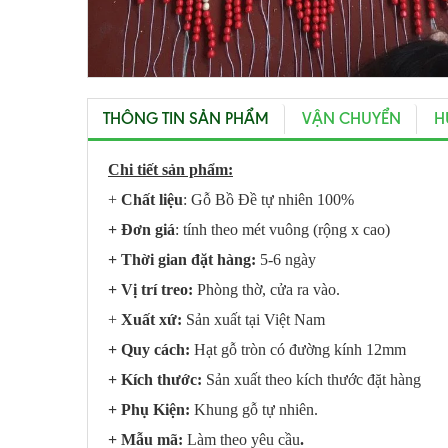
THÔNG TIN SẢN PHẨM
VẬN CHUYỂN
H
Chi tiết sản phẩm:
+
Chất liệu
: Gỗ Bồ Đề tự nhiên 100%
+ Đơn giá
: tính theo mét vuông (rộng x cao)
+ Thời gian đặt hàng:
5-6 ngày
+ Vị trí treo:
Phòng thờ, cửa ra vào.
+
Xuất xứ:
Sản xuất tại Việt Nam
+ Quy cách:
Hạt gỗ tròn có đường kính 12mm
+ Kích thước:
Sản xuất theo kích thước đặt hàng
+ Phụ Kiện:
Khung gỗ tự nhiên.
+ Mẫu mã:
Làm theo yêu cầu
.