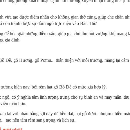
ặt chung phòng khách hoặc cạnh nơi thường xuyên đi lại trong nhà (nh
 linh vừa tạo được điểm nhấn cho không gian thờ cúng, giúp che chắn n
 đó còn tránh được sự dòm ngó trực diện vào Bàn Thờ.
g để hóa giải những điềm xấu,
giúp gia chủ thu hút vượng khí, mang l
g gia đình.
ồ Đề, gỗ Hương, gỗ Pơmu... thân thiện với môi trường, mang lại cảm 
 trường hiện nay, bởi rèm hạt gỗ Bồ Đề có mức giá hợp lý.
c ngộ, có ý nghĩa tâm linh tượng trưng cho sự bình an và may mắn, thu
 viên mãn hơn.
xâu lại với nhau bằng sợi dây dù bền dai, hạt gỗ được nhuộm nhiều mà
.. tạo nên tấm rèm sang trọng và lịch sự
.
Ề mới nhất