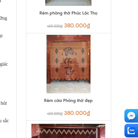
à
Rèm phòng thờ Phúc Lộc Thọ
hững
380.000₫
450.000₫
ại
giác
Rèm cửa Phòng thờ đẹp
 hút
380.000₫
450.000₫
u sắc