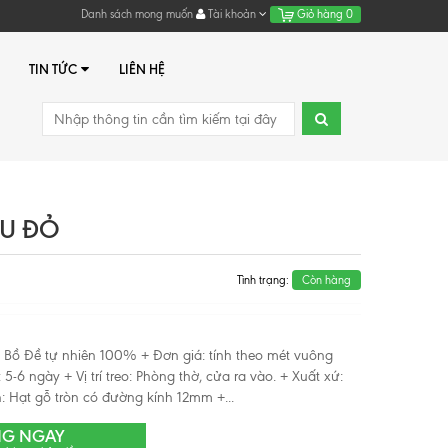
Danh sách mong muốn
Tài khoản
Giỏ hàng
0
TIN TỨC
LIÊN HỆ
ÀU ĐỎ
Tình trạng:
Còn hàng
Gỗ Bồ Đề tự nhiên 100% + Đơn giá: tính theo mét vuông
 5-6 ngày + Vị trí treo: Phòng thờ, cửa ra vào. + Xuất xứ:
: Hạt gỗ tròn có đường kính 12mm +...
NG NGAY