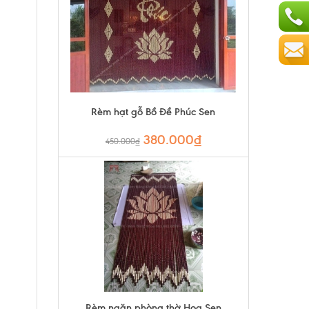
Rèm hạt gỗ Bồ Đề Phúc Sen
380.000₫
450.000₫
Rèm ngăn phòng thờ Hoa Sen