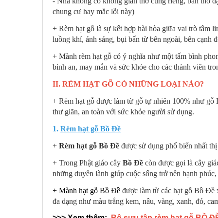
- Nhà không có không gian thờ cúng riêng, bàn thờ đ
chung cư hay mắc lỗi này)
+ Rèm hạt gỗ là sự kết hợp hài hòa giữa vai trò tâm
luồng khí, ánh sáng, bụi bẩn từ bên ngoài, bên cạnh
+ Mành rèm hạt gỗ có ý nghĩa như một tấm bình phon
bình an, may mắn và sức khỏe cho các thành viên tron
II. RÈM HẠT GỖ CÓ NHỮNG LOẠI NÀO?
+ Rèm hạt gỗ được làm từ gỗ tự nhiên 100% như gỗ B
thư giãn, an toàn với sức khỏe người sử dụng.
1.
Rèm hạt gỗ Bồ Đề
+
Rèm hạt gỗ Bồ Đề
được sử dụng phổ biến nhất thị
+ Trong Phật giáo cây
Bồ Đề
còn được gọi là cây giá
những duyên lành giúp cuộc sống trở nên hạnh phúc,
+
Mành hạt gỗ Bồ Đề
được làm từ các hạt gỗ Bồ Đề 
đa dạng như màu trắng kem, nâu, vàng, xanh, đỏ, cam.
>>> Xem thêm:
Bộ sưu tập rèm hạt gỗ BỒ Đ