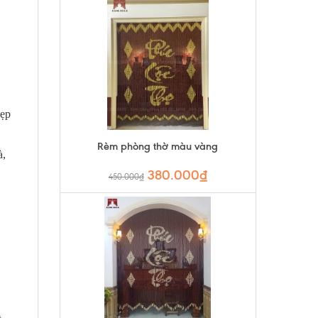
đẹp
Rèm phòng thờ màu vàng
à,
380.000₫
450.000₫