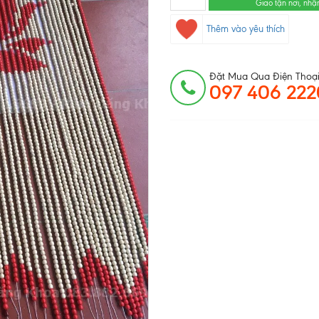
Giao tận nơi, nhậ
Thêm vào yêu thích
Đặt Mua Qua Điện Thoại
097 406 222