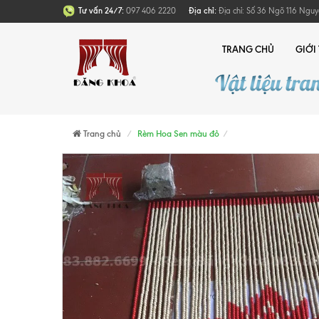
Tư vấn 24/7:
097 406 2220
Địa chỉ:
Địa chỉ: Số 36 Ngõ 116 Nguy
TRANG CHỦ
GIỚI
Trang chủ
Rèm Hoa Sen màu đỏ