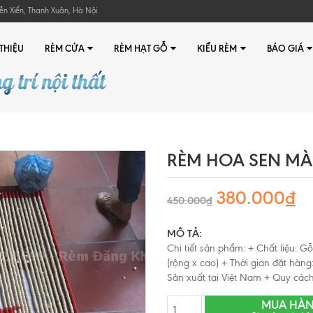
ễn Xiển, Thanh Xuân, Hà Nội
 THIỆU
RÈM CỬA
RÈM HẠT GỖ
KIỂU RÈM
BÁO GIÁ
RÈM HOA SEN M
380.000₫
450.000₫
MÔ TẢ:
Chi tiết sản phẩm: + Chất liệu: 
(rộng x cao) + Thời gian đặt hàng:
Sản xuất tại Việt Nam + Quy cách
MUA HÀ