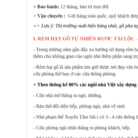
+ Bảo hành:
12 tháng, bảo trì trọn đời
+
Vận chuyển :
Gửi hàng toàn quốc, quý khách được
=> Lưu ý: Thị trường xuất hiện hàng nhái, gỗ pha t
I. RÈM HẠT GỖ TỰ NHIÊN RƯỚC TÀI LỘC -
- Trong những năm gần đây xu hướng sử dụng rèm hạt 
thêm cho không gian của ngôi nhà thêm phần sang tr
- Rèm hạt gỗ là sản phẩm lưu giữ được nét đẹp văn hó
cửa phòng thờ hay ở các cửa thông phòng.
+ Theo thống kê 80% các ngôi nhà Việt xây dựng
- Cửa nhà mở thẳng ra ngõ, đường.
- Bàn thờ đối diện bếp, phòng ngủ, nhà vệ sinh
- Nhà phạm thế Xuyên Tâm Sát ( có 3 - 4 cửa thông 
- Cửa phòng ngủ nhìn thẳng ra phòng khách, bếp.