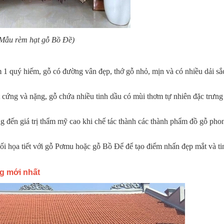
Mẫu rèm hạt gỗ Bồ Đề)
 1 quý hiếm, gỗ có đường vân đẹp, thớ gỗ nhỏ, mịn và có nhiều dải sắ
t cứng và nặng, gỗ chứa nhiều tinh dầu có mùi thơm tự nhiên đặc trưn
ng đến giá trị thẩm mỹ cao khi chế tác thành các thành phẩm đồ gỗ pho
 họa tiết với gỗ Pơmu hoặc gỗ Bồ Để để tạo điểm nhấn đẹp mắt và ti
g mới nhất