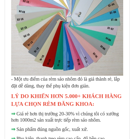
-
Một ưu điểm của rèm sáo nhôm đó là giá thành rẻ, lắp
đặt dễ dàng, thay thế phụ kiện đơn giản.
LÝ DO KHIẾN HƠN 5.000+ KHÁCH HÀNG
LỰA CHỌN RÈM ĐĂNG KHOA:
⇒
Giá rẻ hơn thị trường 20-30% vì chúng tôi có xưởng
hơn 1000m2 sản xuất trực tiếp rèm sáo nhôm.
⇒
Sản phẩm đúng nguồn gốc, xuất xứ.
⇒
Phụ kiện, thanh treo rèm cao cấp, độ bền cao.