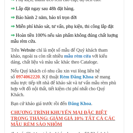
⇒
Lắp đặt ngay sau 48h đặt hàng.
⇒
Bảo hành 2 năm, bảo trì trọn đời
⇒
Miễn phí khảo sát, tư vấn, phụ kiện, thi công lắp đặt
⇒
Hoàn tiền 100% nếu sản phẩm không đúng chất luợng
mẫu rèm cửa.
Trên
Website
chỉ là một số mẫu để Quý khách tham
khảo, ngoài ra còn rất nhiều
mẫu rèm cửa
với kiểu
dáng, chất liệu và màu sắc khác theo Cataloge.
Nếu Quý khách có nhu cầu xin vui lòng liên hệ
số
0974062220
. Kỹ thuật
Rèm Đăng Khoa
sẽ mang
mẫu trực tiếp tới nhà để khảo sát và tư vấn mẫu rèm phù
hợp với đồ nội thất, tiết kiệm chi phí nhất cho Quý
Khách.
Bạn cứ khảo giá trước rồi đến
Đăng Khoa
.
CHƯƠNG TRÌNH KHUYẾN MẠI ĐẶC BIỆT
TRONG THÁNG: GIẢM GIÁ 10% TẤT CẢ CÁC
MẪU RÈM SÁO NHÔM