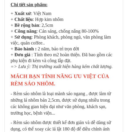
Chi tiết sản phẩm:
+
Xuất xứ
: Việt Nam
+
Chất liệu
: Hợp kim nhôm
+
Bề rộng bản
: 2,5cm
+
Công năng
: Cản sáng, chống nắng 80-100%
+
Sử dụng
: Phòng khách, phòng ngủ, văn phòng làm
việc, quán coffee..
+
Bảo hành :
2 năm, bảo trì trọn đời
+
Đơn giá
: Tính theo m2 hoàn thiện. Đã bao gồm các
phụ kiện đi kèm và công lắp đặt.
=> Lưu ý: Thị trường xuất hiện hàng kém chất lượng.
MÁCH BẠN TÍNH NĂNG ƯU VIỆT CỦA
RÈM SÁO NHÔM.
- Rèm sáo nhôm là loại mành sáo ngang , được làm từ
những lá nhôm bản 2,5cm, được sử dụng nhiều trong
các không gian hiện đại như văn phòng, khách sạn,
trường học, bệnh viện...
- Rèm sáo nhôm được thiết kế đơn giản và dễ dàng sử
dụng, có thể xoay các lá lật 180 độ để điều chỉnh ánh