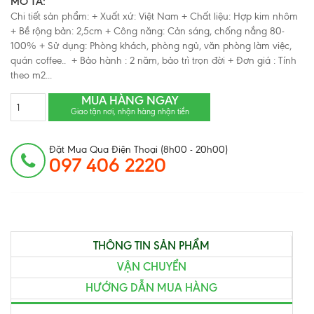
MÔ TẢ:
Chi tiết sản phẩm: + Xuất xứ: Việt Nam + Chất liệu: Hợp kim nhôm
+ Bề rộng bản: 2,5cm + Công năng: Cản sáng, chống nắng 80-
100% + Sử dụng: Phòng khách, phòng ngủ, văn phòng làm việc,
quán coffee.. + Bảo hành : 2 năm, bảo trì trọn đời + Đơn giá : Tính
theo m2...
MUA HÀNG NGAY
Giao tận nơi, nhận hàng nhận tiền
Đặt Mua Qua Điện Thoại (8h00 - 20h00)
097 406 2220
THÔNG TIN SẢN PHẨM
VẬN CHUYỂN
HƯỚNG DẪN MUA HÀNG