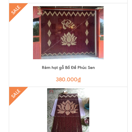
SALE
Rèm hạt gỗ Bồ Đề Phúc Sen
380.000₫
SALE