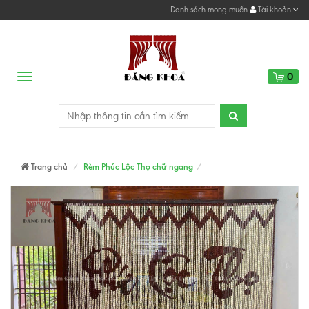
Danh sách mong muốn
Tài khoản
0
Menu
Trang chủ
Rèm Phúc Lộc Thọ chữ ngang