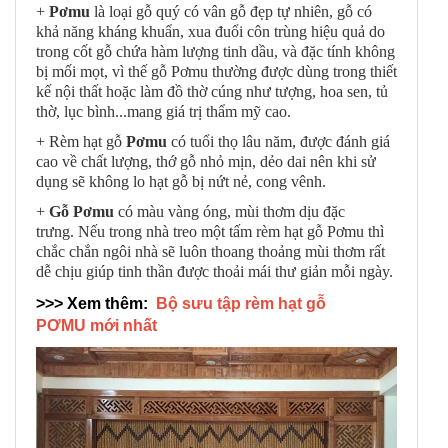
+
Pơmu
là loại gỗ quý có vân gỗ đẹp tự nhiên, gỗ có
khả năng kháng khuẩn, xua đuổi côn trùng hiệu quả do
trong cốt gỗ chứa hàm lượng tinh dầu, và đặc tính không
bị mối mọt, vì thế gỗ Pơmu thường được dùng trong thiết
kế nội thất hoặc làm đồ thờ cúng như tượng, hoa sen, tủ
thờ, lục bình...mang giá trị thẩm mỹ cao.
+ Rèm hạt gỗ
Pơmu
có tuổi thọ lâu năm, được đánh giá
cao về chất lượng, thớ gỗ nhỏ mịn, dẻo dai nên khi sử
dụng sẽ không lo hạt gỗ bị nứt nẻ, cong vênh.
+
Gỗ Pơmu
có màu vàng óng, mùi thơm dịu đặc
trưng. Nếu trong nhà treo một tấm rèm hạt gỗ Pơmu thì
chắc chắn ngôi nhà sẽ luôn thoang thoảng mùi thơm rất
dễ chịu giúp tinh thần được thoải mái thư giản mỗi ngày.
>>> Xem thêm:
Bộ sưu tập rèm hạt gỗ
PƠMU mới nhất