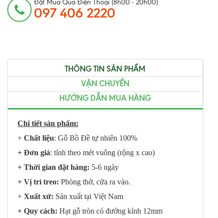
Đặt Mua Qua Điện Thoại (8h00 - 20h00)
097 406 2220
THÔNG TIN SẢN PHẨM
VẬN CHUYỂN
HƯỚNG DẪN MUA HÀNG
Chi tiết sản phẩm:
+
Chất liệu
: Gỗ Bồ Đề tự nhiên 100%
+ Đơn giá
: tính theo mét vuông (rộng x cao)
+ Thời gian đặt hàng:
5-6 ngày
+ Vị trí treo:
Phòng thờ, cửa ra vào.
+
Xuất xứ:
Sản xuất tại Việt Nam
+ Quy cách:
Hạt gỗ tròn có đường kính 12mm