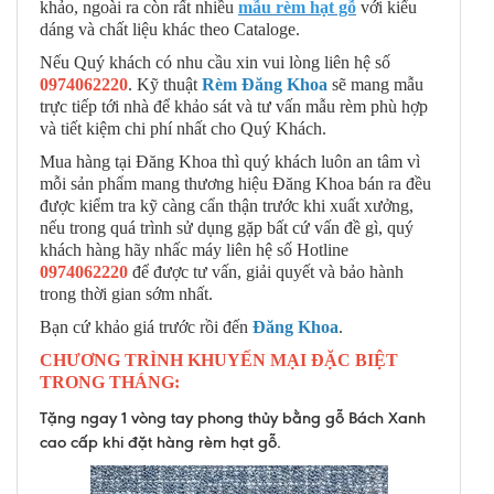
khảo, ngoài ra còn rất nhiều
mẫu rè
m hạt gỗ
với kiểu
dáng và chất liệu khác theo Cataloge.
Nếu Quý khách có nhu cầu xin vui lòng liên hệ số
0974062220
. Kỹ thuật
Rèm Đăng Khoa
sẽ mang mẫu
trực tiếp tới nhà để khảo sát và tư vấn mẫu rèm phù hợp
và tiết kiệm chi phí nhất cho Quý Khách.
Mua hàng tại Đăng Khoa thì quý khách luôn an tâm vì
mỗi sản phẩm mang thương hiệu Đăng Khoa bán ra đều
được kiểm tra kỹ càng cẩn thận trước khi xuất xưởng,
nếu trong quá trình sử dụng gặp bất cứ vấn đề gì, quý
khách hàng hãy nhấc máy liên hệ số Hotline
0974062220
để được tư vấn, giải quyết và bảo hành
trong thời gian sớm nhất.
Bạn cứ khảo giá trước rồi đến
Đăng Khoa
.
CHƯƠNG TRÌNH KHUYẾN MẠI ĐẶC BIỆT
TRONG THÁNG:
Tặng ngay 1 vòng tay phong thủy bằng gỗ Bách Xanh
cao cấp khi đặt hàng rèm hạt gỗ.