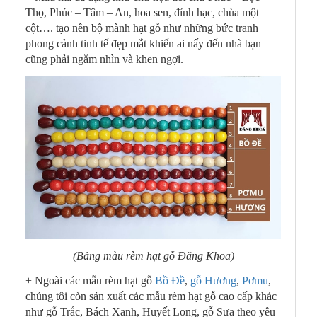
Thọ, Phúc – Tâm – An, hoa sen, đỉnh hạc, chùa một
cột…. tạo nên bộ mành hạt gỗ như những bức tranh
phong cảnh tinh tế đẹp mắt khiến ai nấy đến nhà bạn
cũng phải ngắm nhìn và khen ngợi.
(Bảng màu rèm hạt gỗ Đăng Khoa)
+ Ngoài các mẫu rèm hạt gỗ
Bồ Đề
,
gỗ Hương
,
Pơmu
,
chúng tôi còn sản xuất các mẫu rèm hạt gỗ cao cấp khác
như gỗ Trắc, Bách Xanh, Huyết Long, gỗ Sưa theo yêu