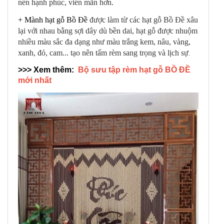
nên hạnh phúc, viên mãn hơn.
+
Mành hạt gỗ Bồ Đề
được làm từ các hạt gỗ Bồ Đề xâu
lại với nhau bằng sợi dây dù bền dai, hạt gỗ được nhuộm
nhiều màu sắc đa dạng như màu trắng kem, nâu, vàng,
xanh, đỏ, cam... tạo nên tấm rèm sang trọng và lịch sự
.
>>> Xem thêm:
Bộ sưu tập rèm hạt gỗ BỒ ĐỀ
mới nhất