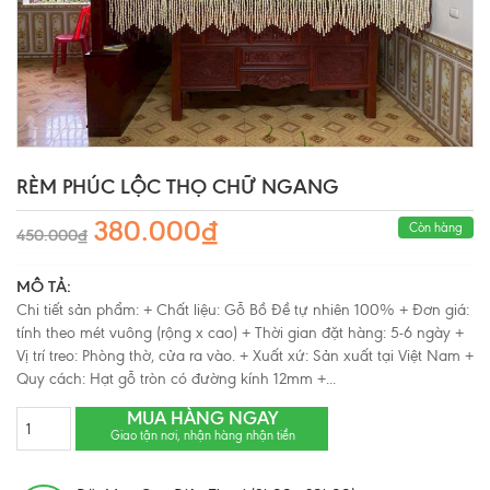
RÈM PHÚC LỘC THỌ CHỮ NGANG
380.000₫
Còn hàng
450.000₫
MÔ TẢ:
Chi tiết sản phẩm: + Chất liệu: Gỗ Bồ Đề tự nhiên 100% + Đơn giá:
tính theo mét vuông (rộng x cao) + Thời gian đặt hàng: 5-6 ngày +
Vị trí treo: Phòng thờ, cửa ra vào. + Xuất xứ: Sản xuất tại Việt Nam +
Quy cách: Hạt gỗ tròn có đường kính 12mm +...
MUA HÀNG NGAY
Giao tận nơi, nhận hàng nhận tiền