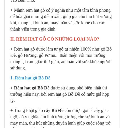
vào Bàn Thờ.
+ Mành rèm hạt gỗ có ý nghĩa như một tấm bình phong
để hóa giải những điềm xấu,
giúp gia chủ thu hút vượng
khí, mang lại bình an, may mắn và sức khỏe cho các
thành viên trong gia đình.
II. RÈM HẠT GỖ CÓ NHỮNG LOẠI NÀO?
+ Rèm hạt gỗ được làm từ gỗ tự nhiên 100% như gỗ Bồ
Đề, gỗ Hương, gỗ Pơmu... thân thiện với môi trường,
mang lại cảm giác thư giãn, an toàn với sức khỏe người
sử dụng.
1.
Rèm hạt gỗ Bồ Đề
+
Rèm hạt gỗ Bồ Đề
được sử dụng phổ biến nhất thị
trường hiện nay, bởi rèm hạt gỗ Bồ Đề có mức giá hợp
lý.
+ Trong Phật giáo cây
Bồ Đề
còn được gọi là cây giác
ngộ, có ý nghĩa tâm linh tượng trưng cho sự bình an và
may mắn, thu hút những duyên lành giúp cuộc sống trở