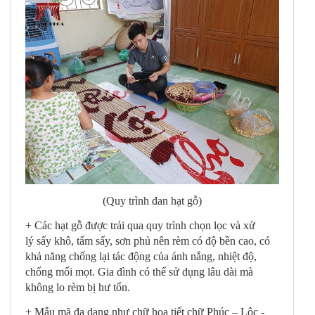
(Quy trình đan hạt gỗ)
+ Các hạt gỗ được trải qua quy trình chọn lọc và xử
lý sấy khô, tẩm sấy, sơn phủ nên rèm có độ bền cao, có
khả năng chống lại tác động của ánh nắng, nhiệt độ,
chống mối mọt. Gia đình có thể sử dụng lâu dài mà
không lo rèm bị hư tổn.
+ Mẫu mã đa dạng như chữ họa tiết chữ Phúc – Lộc -