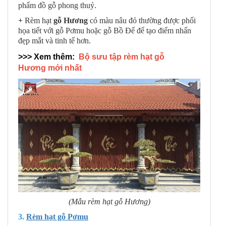
phẩm đồ gỗ phong thuỷ.
+
Rèm hạt
gỗ Hương
có màu nâu đỏ thường được phối
họa tiết với gỗ Pơmu hoặc gỗ Bồ Để để tạo điểm nhấn
đẹp mắt và tinh tế hơn.
>>> Xem thêm:
Bộ sưu tập rèm hạt gỗ
Hương mới nhất
(Mẫu rèm hạt gỗ Hương)
3.
Rèm hạt gỗ Pơmu