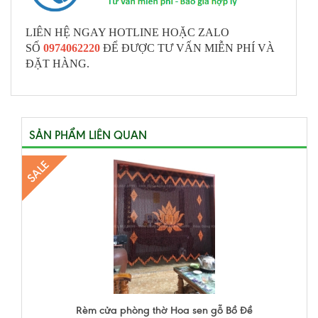
LIÊN HỆ NGAY HOTLINE HOẶC ZALO
SỐ
0974062220
ĐỂ ĐƯỢC TƯ VẤN MIỄN PHÍ VÀ
ĐẶT HÀNG.
SẢN PHẨM LIÊN QUAN
SALE
Rèm cửa phòng thờ Hoa sen gỗ Bồ Đề