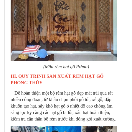
(Mẫu rèm hạt gỗ Pơmu)
III. QUY TRÌNH SẢN XUẤT RÈM HẠT GỖ
PHONG THỦY
+ Để hoàn thiện một bộ rèm hạt gỗ đẹp mắt trải qua rất
nhiều công đoạn, từ khâu chọn phôi gỗ tốt, xẻ gỗ, dập
khuôn tạo hạt, sấy khô hạt gỗ ở nhiệt độ cao chống ẩm,
sàng lọc kỹ càng các hạt gỗ bị lỗi, xâu hạt hoàn thiện,
kiểm tra cẩn thận bộ rèm trước khi đóng gói xuất xưởng.