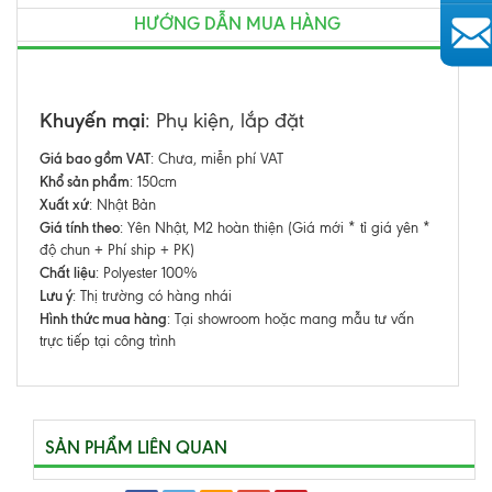
HƯỚNG DẪN MUA HÀNG
AutoAds
Khuyến mại
: Phụ kiện, lắp đặt
Giá bao gồm VAT
: Chưa, miễn phí VAT
Khổ sản phẩm
: 150cm
Xuất xứ
: Nhật Bản
Giá tính theo
: Yên Nhật, M2 hoàn thiện (Giá mới * tỉ giá yên *
độ chun + Phí ship + PK)
Chất liệu
: Polyester 100%
Lưu ý
: Thị trường có hàng nhái
Hình thức mua hàng
: Tại showroom hoặc mang mẫu tư vấn
trực tiếp tại công trình
SẢN PHẨM LIÊN QUAN