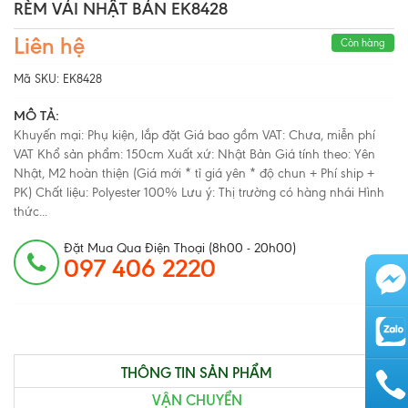
RÈM VẢI NHẬT BẢN EK8428
Liên hệ
Còn hàng
Mã SKU:
EK8428
MÔ TẢ:
Khuyến mại: Phụ kiện, lắp đặt Giá bao gồm VAT: Chưa, miễn phí
VAT Khổ sản phẩm: 150cm Xuất xứ: Nhật Bản Giá tính theo: Yên
Nhật, M2 hoàn thiện (Giá mới * tỉ giá yên * độ chun + Phí ship +
PK) Chất liệu: Polyester 100% Lưu ý: Thị trường có hàng nhái Hình
thức...
Đặt Mua Qua Điện Thoại (8h00 - 20h00)
097 406 2220
THÔNG TIN SẢN PHẨM
VẬN CHUYỂN