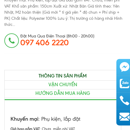
Khuyến mại: Phụ kiện, lắp đặt Giá bao gồm VAT: Chưa, miễn phí
VAT Khổ sản phẩm: 150cm Xuất xứ: Nhật Bản Giá tính theo: Yên
Nhật, M2 hoàn thiện (Giá mới * tỉ giá yên * độ chun + Phí ship +
PK) Chất liệu: Polyester 100% Lưu ý: Thị trường có hàng nhái Hình
thức...
Đặt Mua Qua Điện Thoại (8h00 - 20h00)
097 406 2220
THÔNG TIN SẢN PHẨM
VẬN CHUYỂN
HƯỚNG DẪN MUA HÀNG
Khuyến mại
: Phụ kiện, lắp đặt
AutoAds
Giá bao gồm VAT
: Chưa, miễn phí VAT