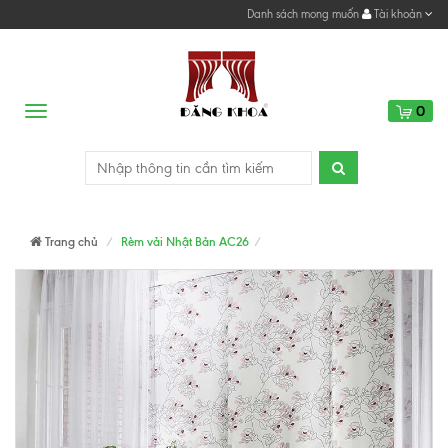
Danh sách mong muốn
Tài khoản
0
Menu
Trang chủ
Rèm vải Nhật Bản AC26