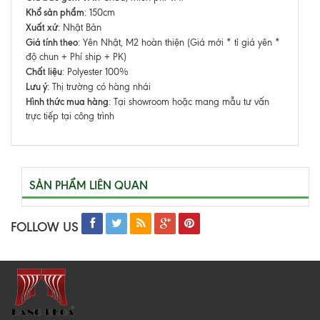
Khổ sản phẩm
: 150cm
Xuất xứ
: Nhật Bản
Giá tính theo
: Yên Nhật, M2 hoàn thiện (Giá mới * tỉ giá yên *
độ chun + Phí ship + PK)
Chất liệu
: Polyester 100%
Lưu ý
: Thị trường có hàng nhái
Hình thức mua hàng
: Tại showroom hoặc mang mẫu tư vấn
trực tiếp tại công trình
SẢN PHẨM LIÊN QUAN
FOLLOW US