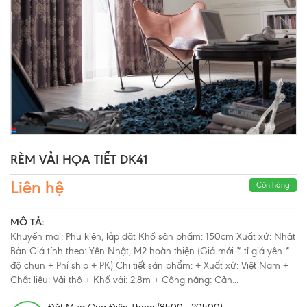
RÈM VẢI HỌA TIẾT DK41
Liên hệ
Còn hàng
MÔ TẢ:
Khuyến mại: Phụ kiện, lắp đặt Khổ sản phẩm: 150cm Xuất xứ: Nhật
Bản Giá tính theo: Yên Nhật, M2 hoàn thiện (Giá mới * tỉ giá yên *
độ chun + Phí ship + PK) Chi tiết sản phẩm: + Xuất xứ: Việt Nam +
Chất liệu: Vải thô + Khổ vải: 2,8m + Công năng: Cản...