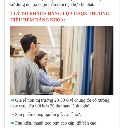
sử dụng để lựa chọn mẫu rèm đẹp hợp lý nhất.
7 LÝ DO KHÁCH HÀNG LỰA CHỌN THƯƠNG
HIỆU RÈM ĐĂNG KHOA:
⇒
Giá rẻ hơn thị trường 20-30% vì chúng tôi có xưởng
may trực tiếp với hơn 20 thợ may lành nghề.
⇒
Sản phẩm đúng nguồn gốc, xuất xứ.
⇒
Phụ kiện, thanh treo rèm cao cấp, độ bền cao.