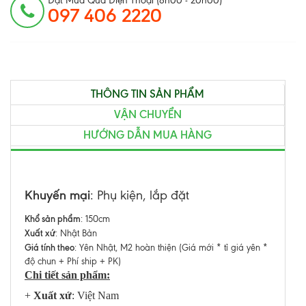
Đặt Mua Qua Điện Thoại (8h00 - 20h00)
097 406 2220
THÔNG TIN SẢN PHẨM
VẬN CHUYỂN
HƯỚNG DẪN MUA HÀNG
Khuyến mại
: Phụ kiện, lắp đặt
Khổ sản phẩm
: 150cm
Xuất xứ
: Nhật Bản
Giá tính theo
: Yên Nhật, M2 hoàn thiện (Giá mới * tỉ giá yên *
độ chun + Phí ship + PK)
Chi tiết sản phẩm:
+
Xuất xứ
: Việt Nam