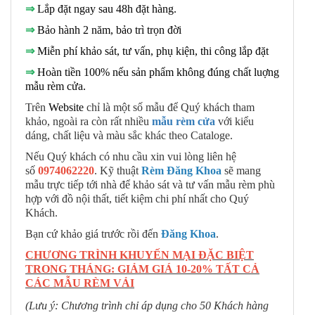
⇒
Lắp đặt ngay sau 48h đặt hàng.
⇒
Bảo hành 2 năm, bảo trì trọn đời
⇒
Miễn phí khảo sát, tư vấn, phụ kiện, thi công lắp đặt
⇒
Hoàn tiền 100% nếu sản phẩm không đúng chất luợng
mẫu rèm cửa.
Trên
Website
chỉ là một số mẫu để Quý khách tham
khảo, ngoài ra còn rất nhiều
mẫu rèm cửa
với kiểu
dáng, chất liệu và màu sắc khác theo Cataloge.
Nếu Quý khách có nhu cầu xin vui lòng liên hệ
số
0974062220
. Kỹ thuật
Rèm Đăng Khoa
sẽ mang
mẫu trực tiếp tới nhà để khảo sát và tư vấn mẫu rèm phù
hợp với đồ nội thất, tiết kiệm chi phí nhất cho Quý
Khách.
Bạn cứ khảo giá trước rồi đến
Đăng Khoa
.
CHƯƠNG TRÌNH KHUYẾN MẠI ĐẶC BIỆT
TRONG THÁNG: GIẢM GIÁ 10-20% TẤT CẢ
CÁC MẪU RÈM VẢI
(Lưu ý: Chương trình chỉ áp dụng cho 50 Khách hàng