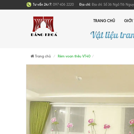
Tư vấn 24/7:
097 406 2220
Địa chỉ:
Địa chỉ: Số 36 Ngõ 116 Nguy
TRANG CHỦ
GIỚI
Trang chủ
Rèm voan thêu VT40