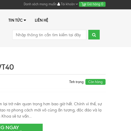
Danh sách mong muốn
Tài khoản
Giỏ hàng
0
TIN TỨC
LIÊN HỆ
VT40
Tình trạng:
Còn hàng
lại trở nên quan trọng hơn bao giờ hết. Chính vì thế, sự
 tạo ra phong cách mới vô cùng ấn tượng, độc đáo và lạ
Khoa sẽ tư vấn...
NG NGAY