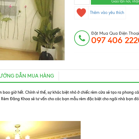
Giao tận nơi, nhậ
Thêm vào yêu thích
Đặt Mua Qua Điện Thoại
097 406 222
ƯỚNG DẪN MUA HÀNG
bao giờ hết. Chính vì thế, sự khác biệt nhỏ ở chiếc rèm cửa sẽ tạo ra phong c
. Rèm Đăng Khoa sẽ tư vấn cho các bạn mẫu rèm đặc biệt cho ngôi nhà bạn đó