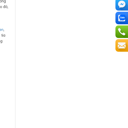
mang
o đó,
en
,
 tia
ng