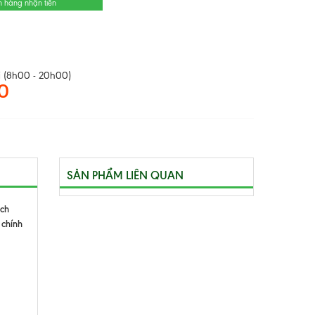
n hàng nhận tiền
 (8h00 - 20h00)
0
SẢN PHẨM LIÊN QUAN
ách
 chính