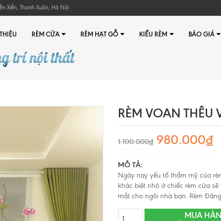
ễn Xiển, Thanh Xuân, Hà Nội
 THIỆU
RÈM CỬA
RÈM HẠT GỖ
KIỂU RÈM
BÁO GIÁ
RÈM VOAN THÊU 
980.000₫
1.100.000₫
MÔ TẢ:
Ngày nay yếu tố thẩm mỹ của rèm 
khác biệt nhỏ ở chiếc rèm cửa sẽ
mắt cho ngôi nhà bạn. Rèm Đăng 
MUA HÀ