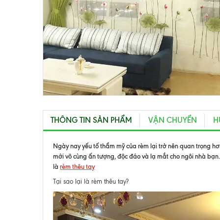
THÔNG TIN SẢN PHẨM
VẬN CHUYỂN
H
Ngày nay yếu tố thẩm mỹ của rèm lại trở nên quan trọng hơn 
mới vô cùng ấn tượng, độc đáo và lạ mắt cho ngôi nhà bạn
là
rèm thêu tay
Tại sao lại là rèm thêu tay?