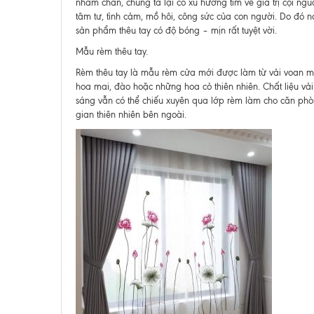
nhàm chán, chúng ta lại có xu hướng tìm về giá trị cội n
tâm tư, tình cảm, mồ hôi, công sức của con người. Do đó
sản phẩm thêu tay có độ bóng – mịn rất tuyệt vời.
Mẫu rèm thêu tay.
Rèm thêu tay là mẫu rèm cửa mới được làm từ vải voan mỏ
hoa mai, đào hoặc những hoa cỏ thiên nhiên. Chất liệu vả
sáng vẫn có thể chiếu xuyên qua lớp rèm làm cho căn phò
gian thiên nhiên bên ngoài.