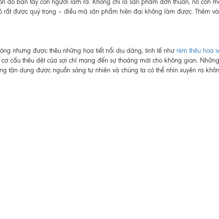
guồn do bàn tay con người làm ra. Không chỉ là sản phẩm đơn thuần, nó còn 
 nó rất được quý trọng – điều mà sản phẩm hiện đại không làm được. Thêm và
ng nhưng được thêu những họa tiết nổi dịu dàng, tinh tế như
rèm thêu hoa s
i cơ cấu thêu dệt của sợi chỉ mang đến sự thoáng mát cho không gian. Những
ng tận dụng được nguồn sáng tự nhiên và chúng ta có thể nhìn xuyên ra khô