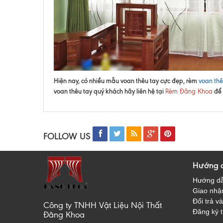
Hiện nay, có nhiều mẫu voan thêu tay cực đẹp, rèm
voan thê
voan thêu tay quý khách hãy liên hệ tại
để 
Rèm Đăng Khoa
FOLLOW US
Hướng 
Hướng d
Giao nhận
Đổi trả va
Công ty TNHH Vật Liệu Nội Thất
Đăng ký t
Đăng Khoa