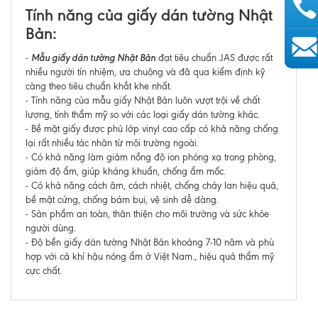
Tính năng của giấy dán tường Nhật
Bản:
Mẫu giấy dán tường Nhật Bản
-
đạt tiêu chuẩn JAS được rất
AutoAds
nhiều người tín nhiệm, ưa chuộng và đã qua kiểm định kỹ
càng theo tiêu chuẩn khắt khe nhất.
- Tính năng của mẫu giấy Nhật Bản luôn vượt trội về chất
lượng, tính thẩm mỹ so với các loại giấy dán tường khác.
- Bề mặt giấy được phủ lớp vinyl cao cấp có khả năng chống
lại rất nhiều tác nhân từ môi trường ngoài.
- Có khả năng làm giảm nồng độ ion phóng xạ trong phòng,
giảm độ ẩm, giúp kháng khuẩn, chống ẩm mốc.
- Có khả năng cách âm, cách nhiệt, chống cháy lan hiệu quả,
bề mặt cứng, chống bám bụi, vệ sinh dễ dàng.
- Sản phẩm an toàn, thân thiện cho môi trường và sức khỏe
người dùng.
- Độ bền giấy dán tường Nhật Bản khoảng 7-10 năm và phù
hợp với cả khí hậu nóng ẩm ở Việt Nam., hiệu quả thẩm mỹ
cực chất.