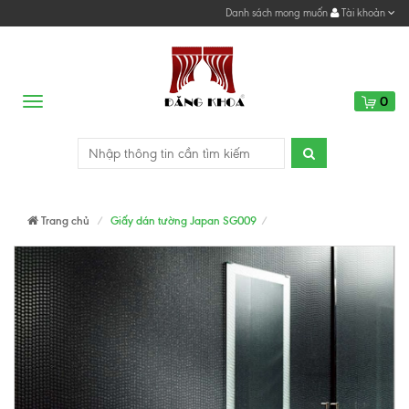
Danh sách mong muốn
Tài khoản
0
Menu
Trang chủ
Giấy dán tường Japan SG009