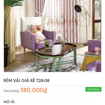
RÈM VẢI GIÁ RẺ T28-08
580.000₫
Còn hàng
700.000₫
MÔ TẢ: