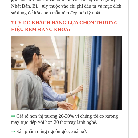
Nhật Bản, Bỉ... tùy thuộc vào chi phí đầu tư và mục đích
sử dụng để lựa chọn mẫu rèm đẹp hợp lý nhất.
7 LÝ DO KHÁCH HÀNG LỰA CHỌN THƯƠNG
HIỆU RÈM ĐĂNG KHOA:
⇒
Giá rẻ hơn thị trường 20-30% vì chúng tôi có xưởng
may trực tiếp với hơn 20 thợ may lành nghề.
⇒
Sản phẩm đúng nguồn gốc, xuất xứ.