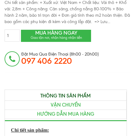
Chi tiết sản phẩm: + Xuất xứ: Việt Nam + Chất liệu: Vải thô + Khổ
vải: 2,8m + Công năng: Cản sáng, chống nắng 80-100% + Bảo
hành 2 năm, bảo trì trọn đời + Đơn giá tính theo m2 hoàn thiện. Đã
bao gồm các phụ kiện đi kèm và công lắp đặt. => Lưu...
MUA HÀNG NGAY
Giao tận nơi, nhận hàng nhận tiền
Đặt Mua Qua Điện Thoại (8h00 - 20h00)
097 406 2220
THÔNG TIN SẢN PHẨM
VẬN CHUYỂN
HƯỚNG DẪN MUA HÀNG
Chi tiết sản phẩm: