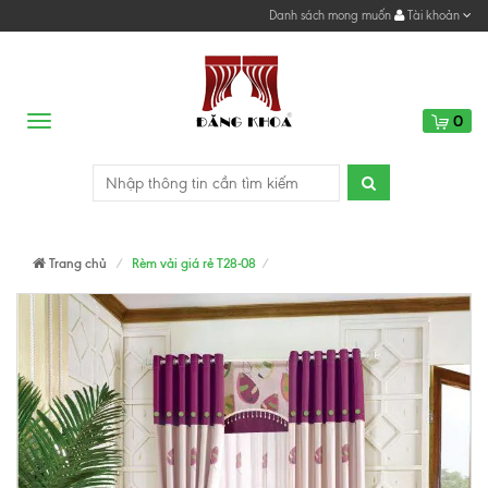
Danh sách mong muốn
Tài khoản
0
Menu
Trang chủ
Rèm vải giá rẻ T28-08