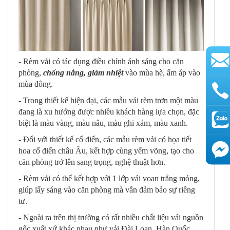
- Rèm vải có tác dụng điều chỉnh ánh sáng cho căn
phòng,
chống nắng, giảm nhiệt
vào mùa hè, ấm áp vào
mùa đông.
- Trong thiết kế hiện đại, các mẫu vải rèm trơn một màu
đang là xu hướng được nhiều khách hàng lựa chọn, đặc
biệt là màu vàng, màu nâu, màu ghi xám, màu xanh.
- Đối với thiết kế cổ điển, các mẫu rèm vải có họa tiết
hoa cổ điển châu Âu, kết hợp cùng yếm võng, tạo cho
AutoAds
căn phòng trở lên sang trọng, nghệ thuật hơn.
- Rèm vải có thể kết hợp với 1 lớp vải voan trắng mỏng,
giúp lấy sáng vào căn phòng mà vẫn đảm bảo sự riêng
tư.
- Ngoài ra trên thị trường có rất nhiều chất liệu vải nguồn
gốc xuất xứ khác nhau như vải Đài Loan, Hàn Quốc,