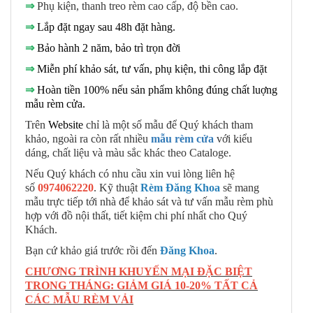
⇒
Phụ kiện, thanh treo rèm cao cấp, độ bền cao.
⇒
Lắp đặt ngay sau 48h đặt hàng.
⇒
Bảo hành 2 năm, bảo trì trọn đời
⇒
Miễn phí khảo sát, tư vấn, phụ kiện, thi công lắp đặt
⇒
Hoàn tiền 100% nếu sản phẩm không đúng chất luợng
mẫu rèm cửa.
Trên
Website
chỉ là một số mẫu để Quý khách tham
khảo, ngoài ra còn rất nhiều
mẫu rèm cửa
với kiểu
dáng, chất liệu và màu sắc khác theo Cataloge.
Nếu Quý khách có nhu cầu xin vui lòng liên hệ
số
0974062220
. Kỹ thuật
Rèm Đăng Khoa
sẽ mang
mẫu trực tiếp tới nhà để khảo sát và tư vấn mẫu rèm phù
hợp với đồ nội thất, tiết kiệm chi phí nhất cho Quý
Khách.
Bạn cứ khảo giá trước rồi đến
Đăng Khoa
.
CHƯƠNG TRÌNH KHUYẾN MẠI ĐẶC BIỆT
TRONG THÁNG: GIẢM GIÁ 10-20% TẤT CẢ
CÁC MẪU RÈM VẢI