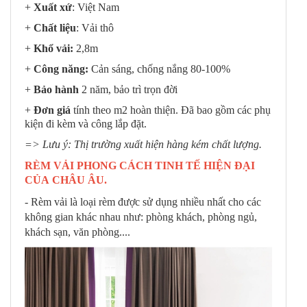
+
Xuất xứ
: Việt Nam
+
Chất liệu
: Vải thô
+
Khổ vải:
2,8m
+
Công năng:
Cản sáng, chống nắng 80-100%
+
Bảo hành
2 năm, bảo trì trọn đời
+
Đơn giá
tính theo m2 hoàn thiện. Đã bao gồm các phụ
kiện đi kèm và công lắp đặt.
=> Lưu ý: Thị trường xuất hiện hàng kém chất lượng.
RÈM VẢI PHONG CÁCH TINH TẾ HIỆN ĐẠI
CỦA CHÂU ÂU.
- Rèm vải là loại rèm được sử dụng nhiều nhất cho các
không gian khác nhau như: phòng khách, phòng ngủ,
khách sạn, văn phòng....