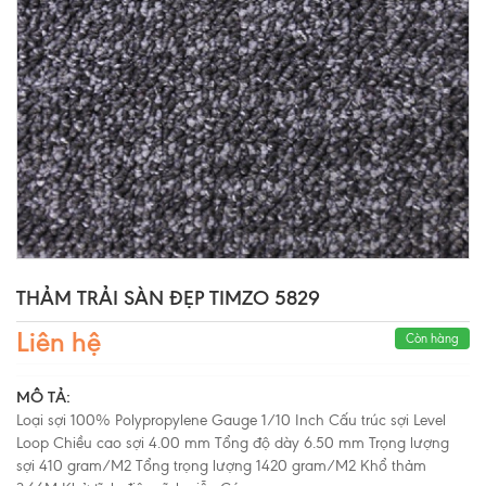
THẢM TRẢI SÀN ĐẸP TIMZO 5829
Liên hệ
Còn hàng
MÔ TẢ:
Loại sợi 100% Polypropylene Gauge 1/10 Inch Cấu trúc sợi Level
Loop Chiều cao sợi 4.00 mm Tổng độ dày 6.50 mm Trọng lượng
sợi 410 gram/M2 Tổng trọng lượng 1420 gram/M2 Khổ thảm