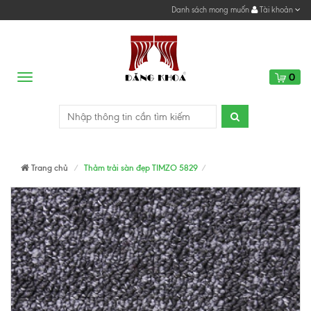
Danh sách mong muốn
Tài khoản
0
Menu
Trang chủ
Thảm trải sàn đẹp TIMZO 5829