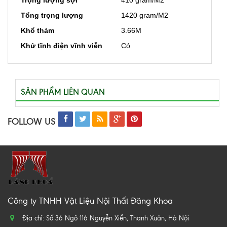
Trọng lượng sợi
410 gram/M2
Tổng trọng lượng
1420 gram/M2
Khổ thảm
3.66M
Khử tĩnh điện vĩnh viễn
Có
SẢN PHẨM LIÊN QUAN
FOLLOW US
Công ty TNHH Vật Liệu Nội Thất Đăng Khoa
Địa chỉ: Số 36 Ngõ 116 Nguyễn Xiển, Thanh Xuân, Hà Nội