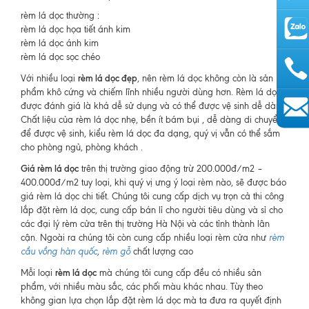
rèm lá dọc thường :
rèm lá dọc họa tiết ánh kim
rèm lá dọc ánh kim
rèm lá dọc sọc chéo
rèm lá dọc đẹp
Với nhiều loại
, nên rèm lá dọc không còn là sản
phẩm khô cứng và chiếm lĩnh nhiều người dùng hơn. Rèm lá dọc
được đánh giá là khá dễ sử dụng và có thể được vệ sinh dễ dàng.
Chất liệu của rèm lá dọc nhẹ, bền ít bám bụi , dễ dàng di chuyển
AutoAds
để được vệ sinh, kiểu rèm lá dọc đa dạng, quý vị vẫn có thể sắm
cho phòng ngủ, phòng khách .
Giá rèm lá dọc
trên thị trường giao động trừ 200.000đ/m2 –
400.000đ/m2 tuy loại, khi quý vị ưng ý loại rèm nào, sẽ được báo
giá rèm lá dọc chi tiết. Chúng tôi cung cấp dịch vụ trọn cả thi công
lắp đặt rèm lá dọc, cung cấp bán lỉ cho người tiêu dùng và sỉ cho
các đại lý rèm cửa trên thị trường Hà Nội và các tỉnh thành lân
cận. Ngoài ra chúng tôi còn cung cấp nhiều loại rèm cửa như
rèm
cầu vồng hàn quốc
,
rèm gỗ
chất lượng cao
rèm lá dọc
Mỗi loại
mà chúng tôi cung cấp đều có nhiều sản
phẩm, với nhiều màu sắc, các phối màu khác nhau. Tùy theo
không gian lựa chọn lắp đặt rèm lá dọc mà ta đưa ra quyết định