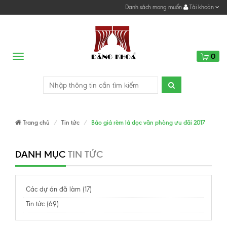
Danh sách mong muốn
Tài khoản
0
Menu
Trang chủ
Tin tức
Báo giá rèm lá dọc văn phòng ưu đãi 2017
DANH MỤC
TIN TỨC
Các dự án đã làm (17)
Tin tức (69)