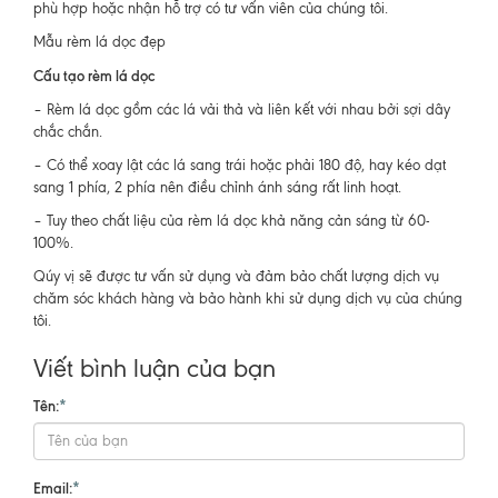
phù hợp hoặc nhận hỗ trợ có tư vấn viên của chúng tôi.
Mẫu rèm lá dọc đẹp
Cấu tạo rèm lá dọc
– Rèm lá dọc gồm các lá vải thả và liên kết với nhau bởi sợi dây
chắc chắn.
– Có thể xoay lật các lá sang trái hoặc phải 180 độ, hay kéo dạt
sang 1 phía, 2 phía nên điều chỉnh ánh sáng rất linh hoạt.
– Tuy theo chất liệu của rèm lá dọc khả năng cản sáng từ 60-
100%.
Qúy vị sẽ được tư vấn sử dụng và đảm bảo chất lượng dịch vụ
chăm sóc khách hàng và bảo hành khi sử dụng dịch vụ của chúng
tôi.
Viết bình luận của bạn
Tên:
*
Email:
*