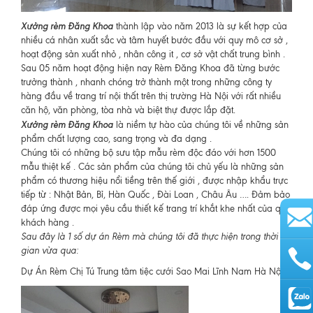
Xưởng rèm Đăng Khoa
thành lập vào năm 2013 là sự kết hợp của
nhiều cá nhân xuất sắc và tâm huyết bước đầu với quy mô cơ sở ,
hoạt động sản xuất nhỏ , nhân công it , cơ sở vật chất trung bình .
Sau 05 năm hoạt động hiện nay Rèm Đăng Khoa đã từng bước
trưởng thành , nhanh chóng trở thành một trong những công ty
hàng đầu về trang trí nội thất trên thị trường Hà Nội với rất nhiều
căn hộ, văn phòng, tòa nhà và biệt thự được lắp đặt.
Xưởng rèm Đăng Khoa
là niềm tự hào của chúng tôi về những sản
phẩm chất lượng cao, sang trọng và đa dạng .
Chúng tôi có những bộ sưu tập mẫu rèm độc đáo với hơn 1500
mẫu thiệt kế . Các sản phẩm của chúng tôi chủ yếu là những sản
phẩm có thương hiệu nổi tiềng trên thế giới , được nhập khẩu trực
tiếp từ : Nhật Bản, Bỉ, Hàn Quốc , Đài Loan , Châu Âu …. Đảm bảo
đáp ứng được mọi yêu cầu thiết kế trang trí khắt khe nhất của quý
khách hàng .
Sau đây là 1 số dự án Rèm mà chúng tôi đã thực hiện trong thời
gian vừa qua:
Dự Án Rèm Chị Tú Trung tâm tiệc cưới Sao Mai Lĩnh Nam Hà Nội